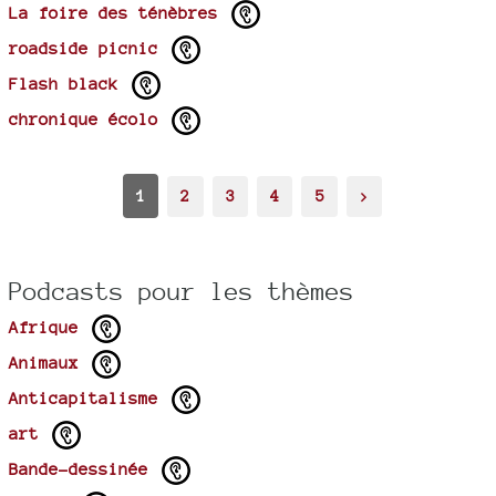
La foire des ténèbres
roadside picnic
Flash black
chronique écolo
1
2
3
4
5
>
Podcasts pour les thèmes
Afrique
Animaux
Anticapitalisme
art
Bande-dessinée