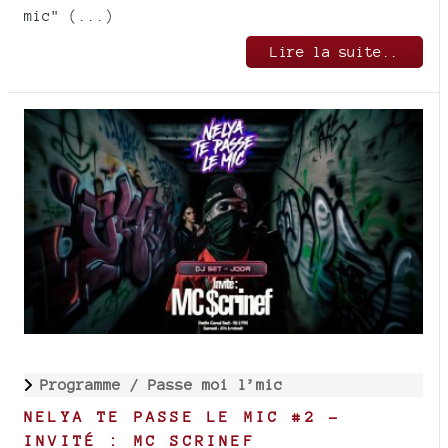
mic" (...)
Lire la suite..
Programme /
Passe moi l’mic
NELYA TE PASSE LE MIC #2 -
INVITÉ : MC SCRINEF