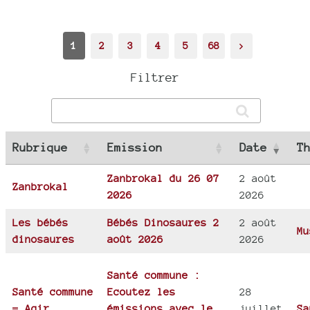
1
2
3
4
5
68
>
Filtrer
Rubrique
Emission
Date
T
Zanbrokal du 26 07
2 août
Zanbrokal
2026
2026
Les bébés
Bébés Dinosaures 2
2 août
Mu
dinosaures
août 2026
2026
Santé commune :
Santé commune
Ecoutez les
28
= Agir
émissions avec le
juillet
Sa