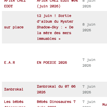
AFTER CHEZ
AFTER CHEZ EDDY #64
8 juin
EDDY
(juin 2026)
2026
12 juin ! Sortie
d’album du Myster
8 juin
sur place
Shadow-Sky : « De
2026
la mère des mers
immuables »
7 juin
E.A.R
EN POESIE 2026
2026
Zanbrokal du 07 06
7 juin
Zanbrokal
2026
2026
Les bébés
Bébés Dinosaures 7
7 juin
Mu