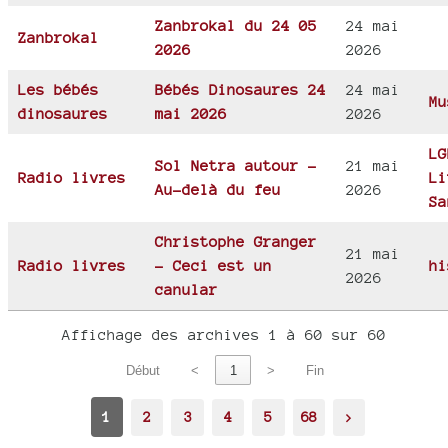
Zanbrokal du 24 05
24 mai
Zanbrokal
2026
2026
Les bébés
Bébés Dinosaures 24
24 mai
Mu
dinosaures
mai 2026
2026
LG
Sol Netra autour -
21 mai
Radio livres
Li
Au-delà du feu
2026
Sa
Christophe Granger
21 mai
Radio livres
- Ceci est un
hi
2026
canular
Affichage des archives 1 à 60 sur 60
Début
<
1
>
Fin
1
2
3
4
5
68
>