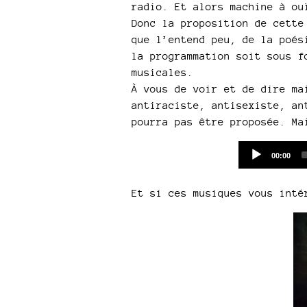
radio. Et alors machine à ou
Donc la proposition de cette
que l’entend peu, de la poés
la programmation soit sous f
musicales.
À vous de voir et de dire ma
antiraciste, antisexiste, an
pourra pas être proposée. Ma
Current
00:00
time
Et si ces musiques vous int