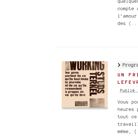
quelque
compte 
l’amour
des (..
Progr
UN FR
LEFEV
Publié 
Vous po
heures 
tout ce
travail
même, (