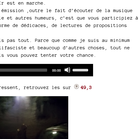
ïr est en marche.
 émission ,outre le fait d’écouter de la musique
ie et autres humeurs, c’est que vous participiez à
orme de dédicaces, de lectures de propositions
is pas tout. Parce que comme je suis au minimum
tifasciste et beaucoup d’autres choses, tout ne
is vous pouvez tenter votre chance.
Audio
Use
Total
00:00
duration
Player
Up/Down
Arrow
éressent, retrouvez les sur
49,3
keys
to
increase
or
decrease
volume.