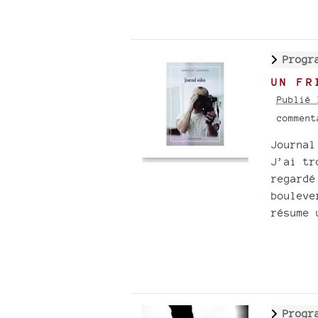
Progr
UN FR
Publié 
commen
Journal
J’ai tr
regardé
bouleve
résume 
Progr