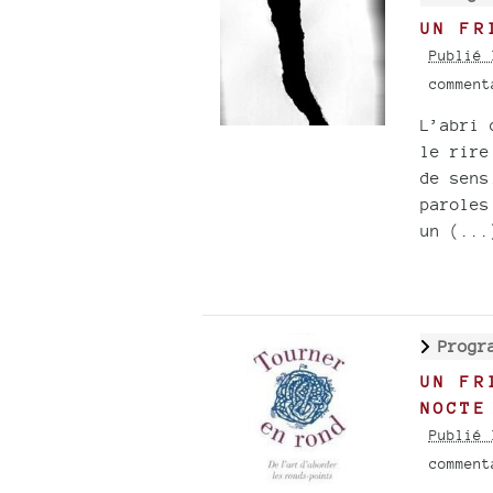
UN FR
Publié 
commen
L’abri 
le rire
de sens
paroles
un (...
Progr
UN FR
NOCTE
Publié 
commen