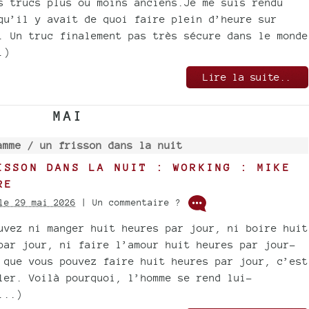
s trucs plus ou moins anciens.Je me suis rendu
qu’il y avait de quoi faire plein d’heure sur
. Un truc finalement pas très sécure dans le monde
.)
Lire la suite..
MAI
amme /
un frisson dans la nuit
ISSON DANS LA NUIT : WORKING : MIKE
RE
le 29 mai 2026
| Un commentaire ?
uvez ni manger huit heures par jour, ni boire huit
par jour, ni faire l’amour huit heures par jour-
 que vous pouvez faire huit heures par jour, c’est
ler. Voilà pourquoi, l’homme se rend lui-
...)