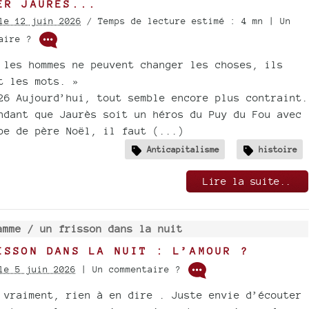
ER JAURÈS...
le 12 juin 2026
/ Temps de lecture estimé : 4 mn | Un
taire ?
 les hommes ne peuvent changer les choses, ils
t les mots. »
26 Aujourd’hui, tout semble encore plus contraint.
ndant que Jaurès soit un héros du Puy du Fou avec
be de père Noël, il faut (...)
Anticapitalisme
histoire
Lire la suite..
amme /
un frisson dans la nuit
ISSON DANS LA NUIT : L’AMOUR ?
le 5 juin 2026
| Un commentaire ?
 vraiment, rien à en dire . Juste envie d’écouter