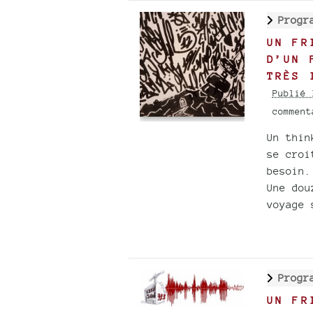
Progr
UN FR
D’UN 
TRÈS 
Publié 
commen
Un thin
se croi
besoin.
Une dou
voyage 
Progr
UN FR