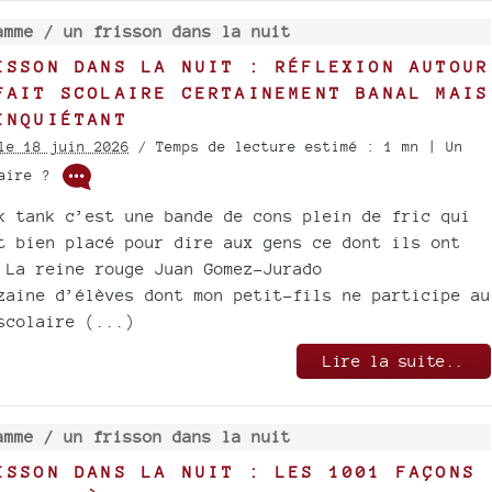
amme /
un frisson dans la nuit
ISSON DANS LA NUIT : RÉFLEXION AUTOUR
FAIT SCOLAIRE CERTAINEMENT BANAL MAIS
INQUIÉTANT
le 18 juin 2026
/ Temps de lecture estimé : 1 mn | Un
taire ?
k tank c’est une bande de cons plein de fric qui
t bien placé pour dire aux gens ce dont ils ont
 La reine rouge Juan Gomez-Jurado
zaine d’élèves dont mon petit-fils ne participe au
scolaire (...)
Lire la suite..
amme /
un frisson dans la nuit
ISSON DANS LA NUIT : LES 1001 FAÇONS