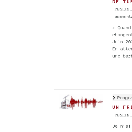
DE TU
Publié 
commen
« Quand
changen
Juin 20
En atte
une bar
Progr
UN FR
Publié 
Je n’ai