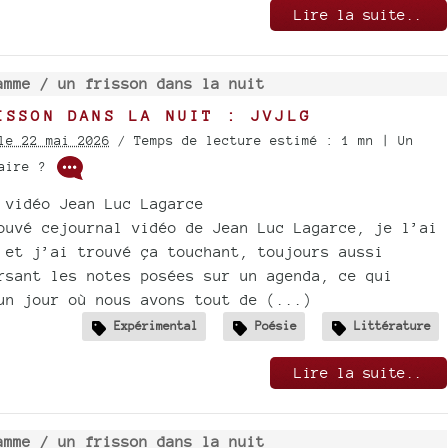
Lire la suite..
amme /
un frisson dans la nuit
ISSON DANS LA NUIT : JVJLG
le 22 mai 2026
/ Temps de lecture estimé : 1 mn | Un
taire ?
 vidéo Jean Luc Lagarce
ouvé cejournal vidéo de Jean Luc Lagarce, je l’ai
 et j’ai trouvé ça touchant, toujours aussi
rsant les notes posées sur un agenda, ce qui
un jour où nous avons tout de (...)
Expérimental
Poésie
Littérature
Lire la suite..
amme /
un frisson dans la nuit