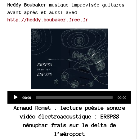
Heddy Boubaker
musique improvisée guitares
avant après et aussi avec
http://heddy.boubaker.free.fr
Audio
Current
Total
00:00
00:00
time
duration
Player
Arnaud Romet : lecture poésie sonore
vidéo électroacoustique : ERSPSS
nénuphar frais sur le delta de
l’aéroport