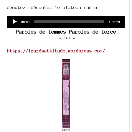
écoutez réécoutez le plateau radio :
Audio
Current
Total
00:00
1:39:39
time
duration
Player
Paroles de femmes Paroles de force
Izard Attide
https://izardsattitude.wordpress.com/