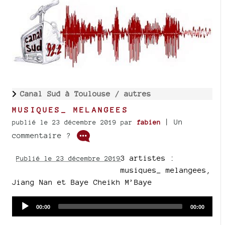
Canal Sud à Toulouse /
autres
MUSIQUES_ MELANGEES
| Un
publié le 23 décembre 2019
par
fabien
commentaire ?
3 artistes :
Publié le 23 décembre 2019
musiques_ melangees,
Jiang Nan et Baye Cheikh M’Baye
Audio
Current
Total
00:00
00:00
time
duration
Player