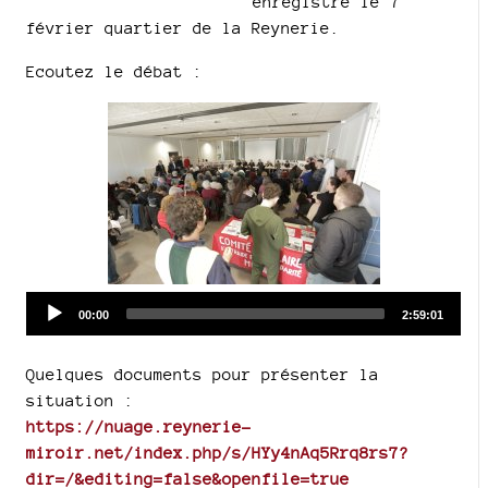
enregistré le 7
février quartier de la Reynerie.
Ecoutez le débat :
Audio
Current
Total
00:00
2:59:01
time
duration
Player
Quelques documents pour présenter la
situation :
https://nuage.reynerie-
miroir.net/index.php/s/HYy4nAq5Rrq8rs7?
dir=/&editing=false&openfile=true