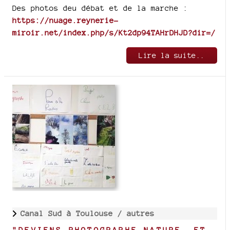
Des photos deu débat et de la marche :
https://nuage.reynerie-
miroir.net/index.php/s/Kt2dp94TAHrDHJD?dir=/
Lire la suite..
Canal Sud à Toulouse /
autres
"DEVIENS PHOTOGRAPHE NATURE, ET