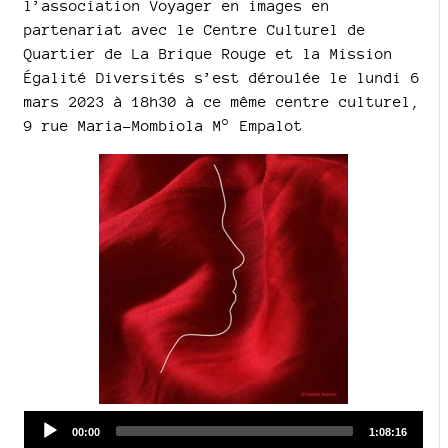
l’association Voyager en images en
partenariat avec le Centre Culturel de
Quartier de La Brique Rouge et la Mission
Égalité Diversités s’est déroulée le lundi 6
mars 2023 à 18h30 à ce même centre culturel,
9 rue Maria-Mombiola M° Empalot
Audio
Current
Total
00:00
1:08:16
time
duration
Player