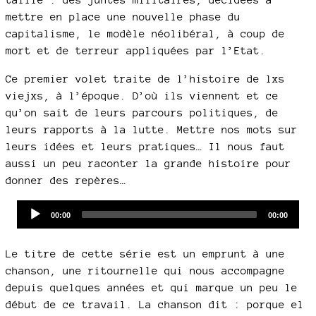
mettre en place une nouvelle phase du
capitalisme, le modèle néolibéral, à coup de
mort et de terreur appliquées par l’Etat.
Ce premier volet traite de l’histoire de lxs
viejxs, à l’époque. D’où ils viennent et ce
qu’on sait de leurs parcours politiques, de
leurs rapports à la lutte. Mettre nos mots sur
leurs idées et leurs pratiques… Il nous faut
aussi un peu raconter la grande histoire pour
donner des repères…
Audio
Current
Total
00:00
00:00
time
duration
Player
Le titre de cette série est un emprunt à une
chanson, une ritournelle qui nous accompagne
depuis quelques années et qui marque un peu le
début de ce travail. La chanson dit : porque el