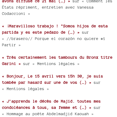
avons diffusé ce 21 mai (…) »
sur « Comment les
États répriment, entretien avec Vanessa
Codaccioni »
« ¡Maravilloso trabajo ! "Somos hijos de esta
partida y es este pedazo de (…) »
sur
« //brasero// Porque el corazón no quiere #1
Partir »
« Très certainement les tambours du Bronx titre
Garini »
sur « Mentions légales »
« Bonjour, Le 15 avril vers 15h 30, je suis
tombée par hasard sur une de vos (…) »
sur
« Mentions légales »
« J’apprends le décès de Majid. toutes mes
condoléances à tous, sa femme et (…) »
sur
« Hommage au poète Abdelmadjid Kaouah »