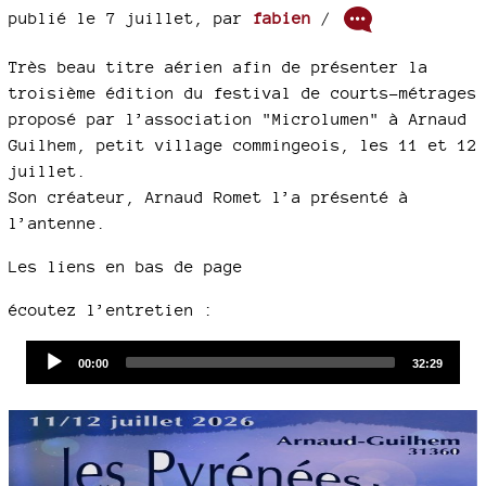
publié le 7 juillet
,
par
fabien
/
Très beau titre aérien afin de présenter la
troisième édition du festival de courts-métrages
proposé par l’association "Microlumen" à Arnaud
Guilhem, petit village commingeois, les 11 et 12
juillet.
Son créateur, Arnaud Romet l’a présenté à
l’antenne.
Les liens en bas de page
écoutez l’entretien :
Audio
Current
Total
00:00
32:29
time
duration
Player