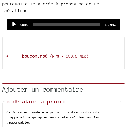
pourquoi elle a créé à propos de cette
thématique.
Audio
Current
Total
00:00
1:07:03
time
duration
Player
Documents joints
boucon.mp3
(
MP3
-
153.5 Mio
)
Ajouter un commentaire
modération a priori
Ce forum est modéré a priori : votre contribution
n’apparaîtra qu’après avoir été validée par les
responsables.