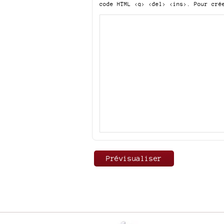
code HTML
<q> <del> <ins>
. Pour cré