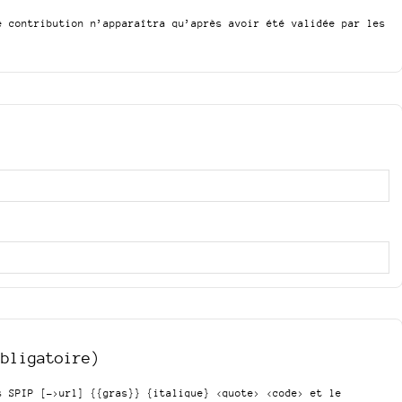
e contribution n’apparaîtra qu’après avoir été validée par les
obligatoire)
is SPIP
[->url] {{gras}} {italique} <quote> <code>
et le