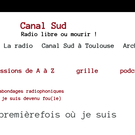
Canal Sud
Radio libre ou mourir !
La radio
Canal Sud à Toulouse
Arc
issions de A à Z
grille
podc
abondages radiophoniques
 je suis devenu fou(le)
premièrefois où je suis