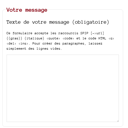
Votre message
Texte de votre message (obligatoire)
Ce formulaire accepte les raccourcis SPIP
[->url]
{{gras}} {italique} <quote> <code>
et le code HTML
<q>
<del> <ins>
. Pour créer des paragraphes, laissez
simplement des lignes vides.