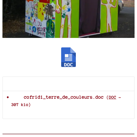
Documents joints
cofridi_terre_de_couleurs.doc
(
DOC
-
307 kio
)