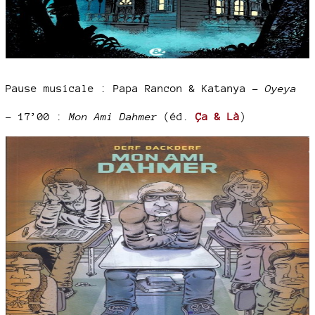
Pause musicale : Papa Rancon & Katanya -
Oyeya
–
17’00 :
Mon Ami Dahmer
(éd.
Ça & Là
)