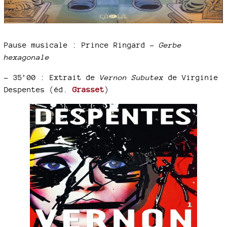
Pause musicale : Prince Ringard –
Gerbe
hexagonale
–
35’00 : Extrait de
Vernon Subutex
de Virginie
Despentes (éd.
Grasset
)