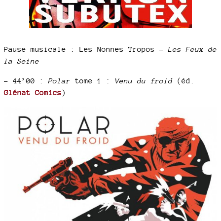
Pause musicale : Les Nonnes Tropos –
Les Feux de
la Seine
–
44’00 :
Polar
tome 1 :
Venu du froid
(éd.
Glénat Comics
)