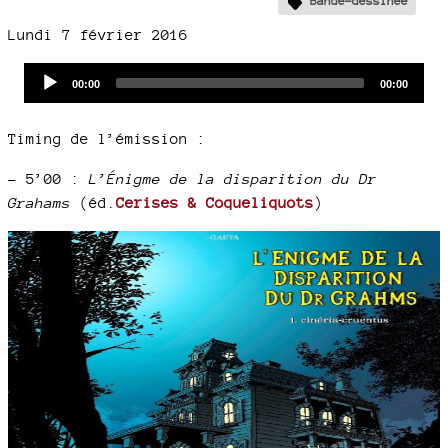
Bande-dessinée
Lundi 7 février 2016
Audio
Current
Total
00:00
00:00
time
duration
Player
Timing de l’émission :
–
5’00 :
L’Énigme de la disparition du Dr
Grahams
(éd.
Cerises & Coqueliquots
)