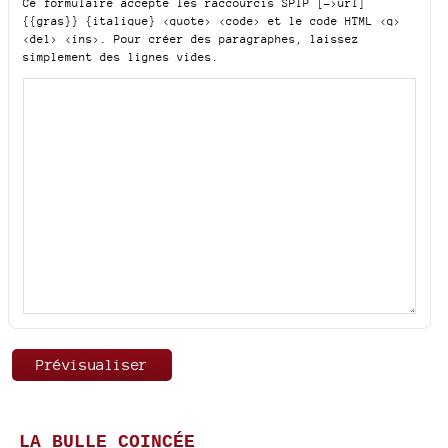
Ce formulaire accepte les raccourcis SPIP
[->url]
{{gras}} {italique} <quote> <code>
et le code HTML
<q>
<del> <ins>
. Pour créer des paragraphes, laissez
simplement des lignes vides.
LA BULLE COINCÉE