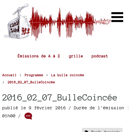
Émissions de A à Z
grille
podcast
>
>
Accueil
Programme
La bulle coincée
>
2016_02_07_BulleCoincée
2016_02_07_BulleCoincée
publié le 9 février 2016
/ Durée de l'émission :
01h00
/