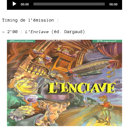
Audio
Current
Total
00:00
00:00
time
duration
Player
Timing de l’émission :
–
2’00 :
L’Enclave
(éd. Dargaud)