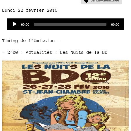
Bande-dessinée
Lundi 22 février 2016
Audio
Current
Total
00:00
00:00
time
duration
Player
Timing de l’émission :
–
2’00 : Actualités : Les Nuits de la BD