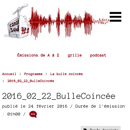
Émissions de A à Z
grille
podcast
>
>
Accueil
Programme
La bulle coincée
>
2016_02_22_BulleCoincée
2016_02_22_BulleCoincée
publié le 24 février 2016
/ Durée de l'émission
: 01h00
/