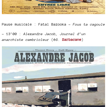
Pause musicale : Fatal Bazooka –
Fous ta cagoule
–
13’00 :
Alexandre Jacob, Journal d’un
anarchiste cambrioleur
(éd.
Sarbacane
)