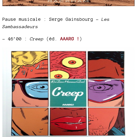
Pause musicale : Serge Gainsbourg –
Les
Sambassadeurs
–
46’00 :
Creep
(éd.
AAARG !
)