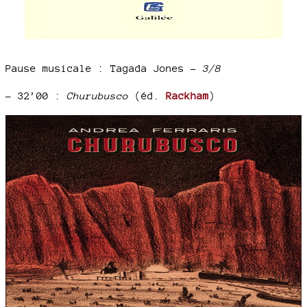
Pause musicale : Tagada Jones –
3/8
–
32’00 :
Churubusco
(éd.
Rackham
)