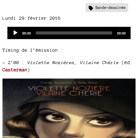
Bande-dessinée
Lundi 29 février 2016
Audio
Current
Total
00:00
00:00
time
duration
Player
Timing de l’émission :
–
2’00 :
Violette Nozières, Vilaine Chérie
(éd.
Casterman
)