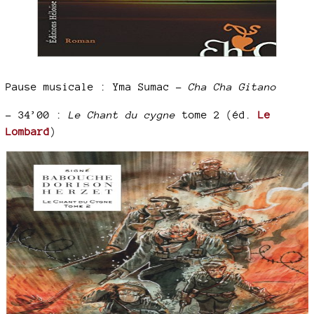
Pause musicale : Yma Sumac -
Cha Cha Gitano
–
34’00 :
Le Chant du cygne
tome 2 (éd.
Le
Lombard
)