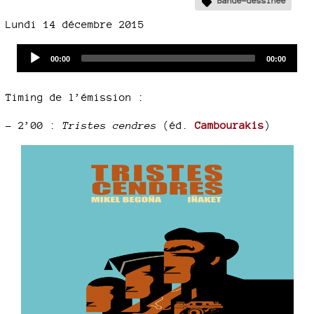
Bande-dessinée
Lundi 14 décembre 2015
Audio
Current
Total
00:00
00:00
time
duration
Player
Timing de l’émission :
–
2’00 :
Tristes cendres
(éd.
Cambourakis
)