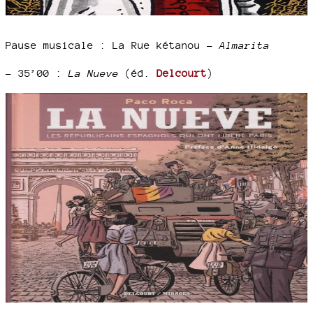
Pause musicale : La Rue kétanou –
Almarita
–
35’00 :
La Nueve
(éd.
Delcourt
)