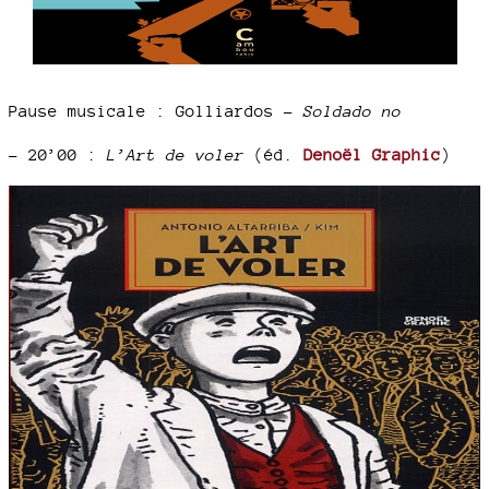
Pause musicale : Golliardos –
Soldado no
–
20’00 :
L’Art de voler
(éd.
Denoël Graphic
)