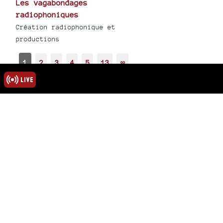
Les vagabondages
radiophoniques
Création radiophonique et
productions
1
2
3
4
5
13
∞
rmations
ns légales
u site