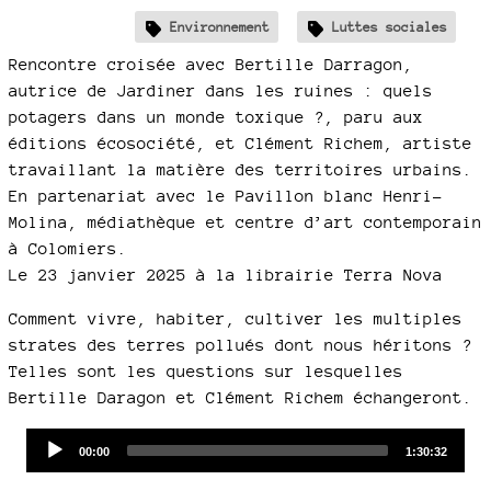
Environnement
Luttes sociales
Rencontre croisée avec Bertille Darragon,
autrice de Jardiner dans les ruines : quels
potagers dans un monde toxique ?, paru aux
éditions écosociété, et Clément Richem, artiste
travaillant la matière des territoires urbains.
En partenariat avec le Pavillon blanc Henri-
Molina, médiathèque et centre d’art contemporain
à Colomiers.
Le 23 janvier 2025 à la librairie Terra Nova
Comment vivre, habiter, cultiver les multiples
strates des terres pollués dont nous héritons ?
Telles sont les questions sur lesquelles
Bertille Daragon et Clément Richem échangeront.
Audio
Current
Total
00:00
1:30:32
time
duration
Player