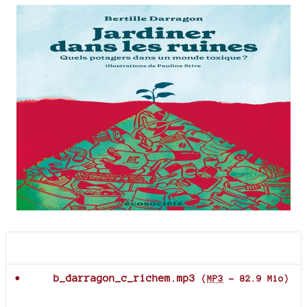
Documents joints
b_darragon_c_richem.mp3
(
MP3
-
82.9 Mio
)