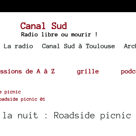
Canal Sud
Radio libre ou mourir !
La radio
Canal Sud à Toulouse
Arc
issions de A à Z
grille
podc
e picnic
oadside picnic 01
 la nuit : Roadside picnic