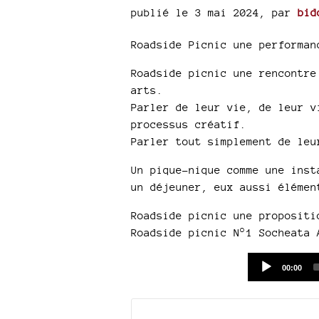
publié le 3 mai 2024
,
par
bid
Roadside Picnic une performan
Roadside picnic une rencontre
arts.
Parler de leur vie, de leur v
processus créatif.
Parler tout simplement de leu
Un pique-nique comme une inst
un déjeuner, eux aussi élémen
Roadside picnic une propositi
Roadside picnic N°1 Socheata 
Current
00:00
time
Documents joints