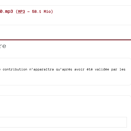
to
increase
0.mp3
(
MP3
-
58.1 Mio
)
or
decrease
volume.
re
e contribution n’apparaîtra qu’après avoir été validée par les