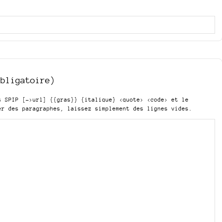
obligatoire)
is SPIP
[->url] {{gras}} {italique} <quote> <code>
et le
er des paragraphes, laissez simplement des lignes vides.