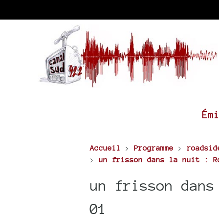
Ém
Accueil
>
Programme
>
roadsid
>
un frisson dans la nuit : R
un frisson dans
01