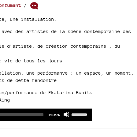
onfumant
/
ce, une installation.
 avec des artistes de la scène contemporaine des
ie d’artiste, de création contemporaine , du
r vie de tous les jours
allation, une performanve : un espace, un moment,
ts de cette rencontre.
on/performance de Ekatarina Bunits
Aing
Audio
Use
Total
1:03:26
duration
Player
Up/Down
Arrow
keys