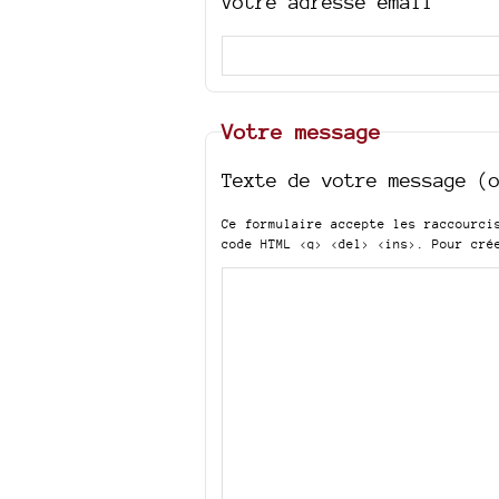
Votre adresse email
Votre message
Texte de votre message (
Ce formulaire accepte les raccourc
code HTML
<q> <del> <ins>
. Pour cré