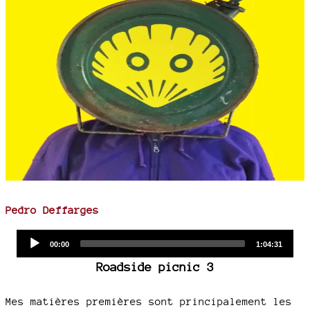
Pedro Deffarges
Audio
Current
Total
00:00
1:04:31
time
duration
Player
Roadside picnic 3
Mes matières premières sont principalement les