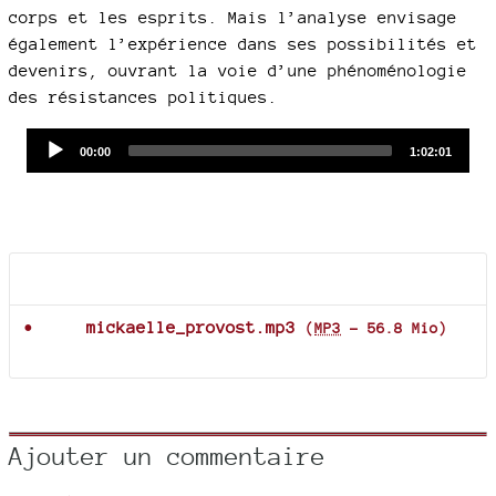
corps et les esprits. Mais l’analyse envisage
également l’expérience dans ses possibilités et
devenirs, ouvrant la voie d’une phénoménologie
des résistances politiques.
Audio
Current
Total
00:00
1:02:01
time
duration
Player
Documents joints
mickaelle_provost.mp3
(
MP3
-
56.8 Mio
)
Ajouter un commentaire