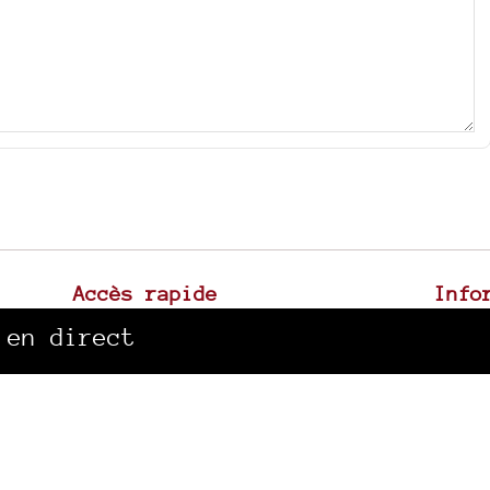
Accès rapide
Info
La radio
Mentio
 en direct
Canal Sud à Toulouse
Plan d
Archives sonores
Spip
|