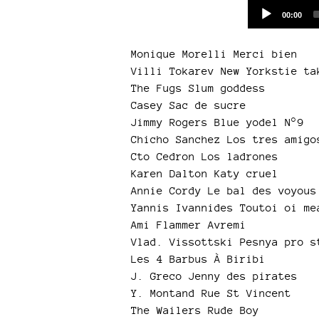
Current
00:00
time
Monique Morelli Merci bien
Villi Tokarev New Yorkstie ta
The Fugs Slum goddess
Casey Sac de sucre
Jimmy Rogers Blue yodel N°9
Chicho Sanchez Los tres amigo
Cto Cedron Los ladrones
Karen Dalton Katy cruel
Annie Cordy Le bal des voyous
Yannis Ivannides Toutoi oi me
Ami Flammer Avremi
Vlad. Vissottski Pesnya pro s
Les 4 Barbus À Biribi
J. Greco Jenny des pirates
Y. Montand Rue St Vincent
The Wailers Rude Boy