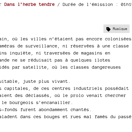
ar
Dans l’herbe tendre
/ Durée de l'émission : 01h1
Musique
ain, où les villes n’étaient pas encore colonisées
améras de surveillance, ni réservées à une classe
ins inquiète, ni traversées de magasins en
ande ne se réduisait pas à quelques ilotes
idés par satellite, où les classes dangereuses
uitable, juste plus vivant.
s capitales, de ces centres industriels possédait
aient des déclassés, où le prolo venait chercher
 le bourgeois s’encanailler.
s-fonds furent abondamment chantés.
aladent dans ces bouges et rues mal famés du passé