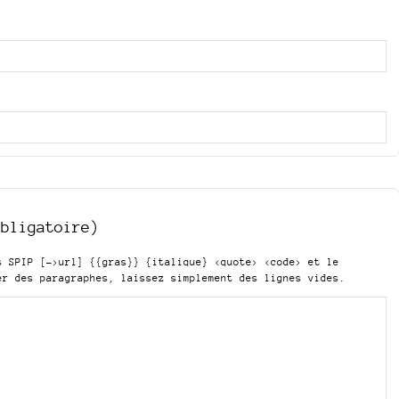
obligatoire)
is SPIP
[->url] {{gras}} {italique} <quote> <code>
et le
er des paragraphes, laissez simplement des lignes vides.