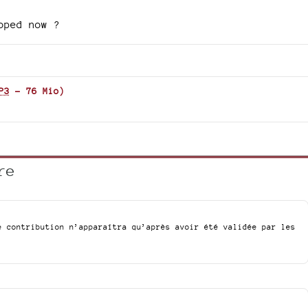
oped now ?
P3
-
76 Mio
)
re
e contribution n’apparaîtra qu’après avoir été validée par les