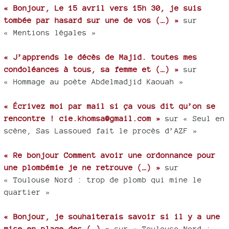
« Bonjour, Le 15 avril vers 15h 30, je suis
tombée par hasard sur une de vos (…) »
sur
« Mentions légales »
« J’apprends le décès de Majid. toutes mes
condoléances à tous, sa femme et (…) »
sur
« Hommage au poète Abdelmadjid Kaouah »
« Écrivez moi par mail si ça vous dit qu’on se
rencontre ! cie.khomsa@gmail.com »
sur « Seul en
scène, Sas Lassoued fait le procès d’AZF »
« Re bonjour Comment avoir une ordonnance pour
une plombémie je ne retrouve (…) »
sur
« Toulouse Nord : trop de plomb qui mine le
quartier »
« Bonjour, je souhaiterais savoir si il y a une
mise en place des (…) »
sur « Toulouse Nord :