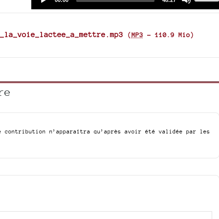
00:00
48:27
time
duration
Player
Up/Do
Arrow
keys
_la_voie_lactee_a_mettre.mp3
(
MP3
-
110.9 Mio
)
to
increa
or
decre
volum
re
e contribution n’apparaîtra qu’après avoir été validée par les