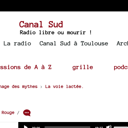
Canal Sud
Radio libre ou mourir !
La radio
Canal Sud à Toulouse
Arc
issions de A à Z
grille
podc
hage des mythes
>
La voie lactée.
r
Rouge
/
Audio
Use
Current
Total