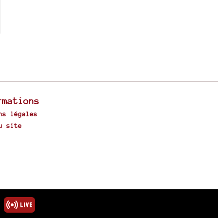
rmations
ns légales
u site