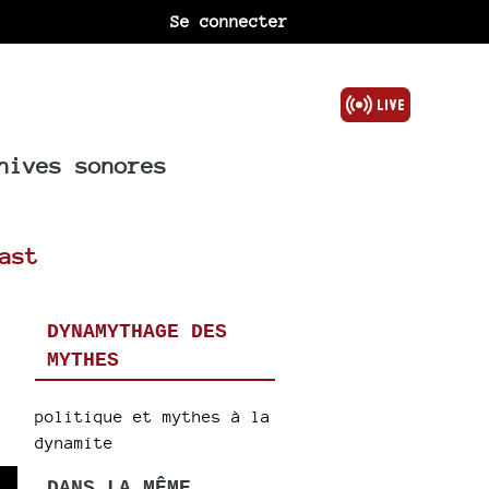
Se connecter
hives sonores
ast
DYNAMYTHAGE DES
MYTHES
politique et mythes à la
dynamite
DANS LA MÊME