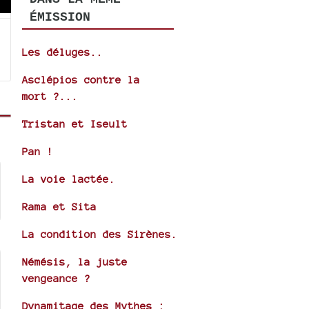
wn
ÉMISSION
Les déluges..
se
Asclépios contre la
mort ?...
ase
Tristan et Iseult
e.
Pan !
La voie lactée.
Rama et Sita
La condition des Sirènes.
Némésis, la juste
vengeance ?
Dynamitage des Mythes :