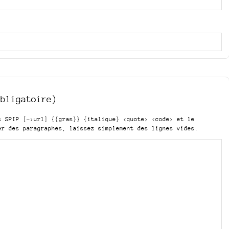
obligatoire)
is SPIP
[->url] {{gras}} {italique} <quote> <code>
et le
er des paragraphes, laissez simplement des lignes vides.