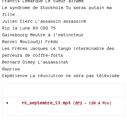
Francis Lemarque Le tueur affamé
Le syndrome de Stockholm Tu seras putain ma
fille...
Julien Clerc L’assassin assassiné
Rip la Lune 83 CSG 75
Gainsbourg Meutre à l’extincteur
Marcel Mouloudji Frédo
Les Frères Jacques Le tango interminable des
perceurs de coffre-forts
Bernard Dimey L’assassinat
Reprise
Expérience La révolution ne sera pas télévisée
Documents joints
ht_septembre_13.mp3
(
MP3
-
120.4 Mio
)