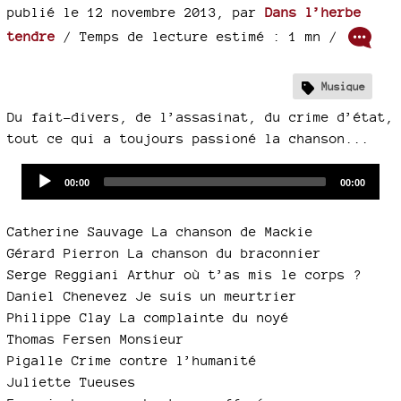
publié le 12 novembre 2013
,
par
Dans l’herbe
tendre
/ Temps de lecture estimé : 1 mn /
Musique
Du fait-divers, de l’assasinat, du crime d’état,
tout ce qui a toujours passioné la chanson...
Audio
Current
Total
00:00
00:00
time
duration
Player
Catherine Sauvage La chanson de Mackie
Gérard Pierron La chanson du braconnier
Serge Reggiani Arthur où t’as mis le corps ?
Daniel Chenevez Je suis un meurtrier
Philippe Clay La complainte du noyé
Thomas Fersen Monsieur
Pigalle Crime contre l’humanité
Juliette Tueuses