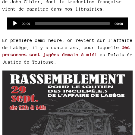
de John Gibler, dont la traduction française
vient de paraître dans nos librairies.
Audio
Current
Total
00:00
00:00
time
duration
Player
En première demi-heure, on revient sur l’affaire
de Labège, il y a quatre ans, pour laquelle
des
personnes sont jugées demain à midi
au Palais de
Justice de Toulouse.