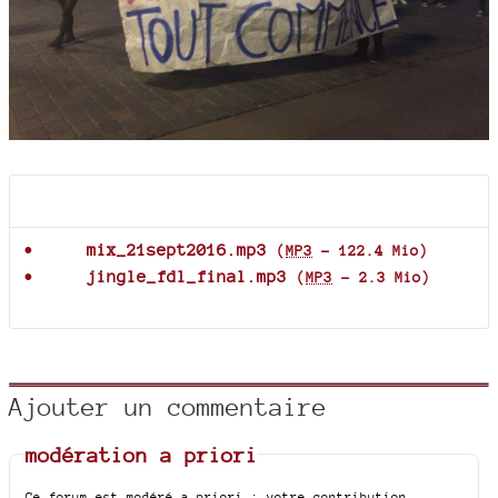
Documents joints
mix_21sept2016.mp3
(
MP3
-
122.4 Mio
)
jingle_fdl_final.mp3
(
MP3
-
2.3 Mio
)
Ajouter un commentaire
modération a priori
Ce forum est modéré a priori : votre contribution