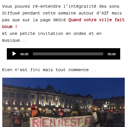
Vous pouvez ré-entendre l’intégralité des sons
diffusé pendant cette semaine autour d’AZF mais
pas que sur la page dédié
Quand votre ville fait
boum !
et une petite invitation en ondes et en
musique...
Audio
Current
Total
00:00
00:00
time
duration
Player
Rien n’est fini mais tout commence...