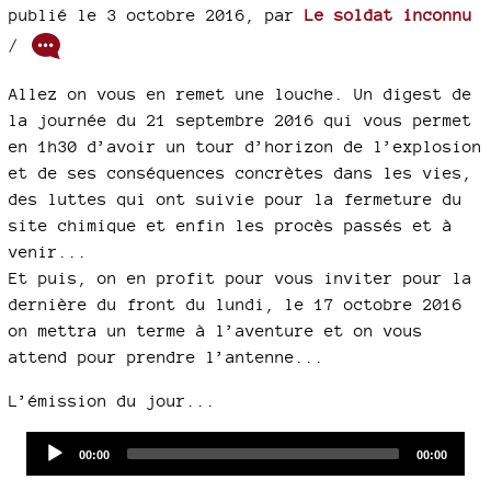
publié le 3 octobre 2016
,
par
Le soldat inconnu
/
Allez on vous en remet une louche. Un digest de
la journée du 21 septembre 2016 qui vous permet
en 1h30 d’avoir un tour d’horizon de l’explosion
et de ses conséquences concrètes dans les vies,
des luttes qui ont suivie pour la fermeture du
site chimique et enfin les procès passés et à
venir...
Et puis, on en profit pour vous inviter pour la
dernière du front du lundi, le 17 octobre 2016
on mettra un terme à l’aventure et on vous
attend pour prendre l’antenne...
L’émission du jour...
Audio
Current
Total
00:00
00:00
time
duration
Player