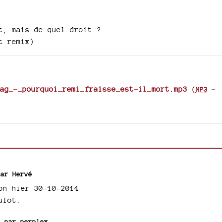
to
increase
or
t, mais de quel droit ?
decrease
t remix)
volume.
ag_-_pourquoi_remi_fraisse_est-il_mort.mp3
(
MP3
-
 par
Hervé
on hier 30-10-2014
ulot.
9 par
perplex