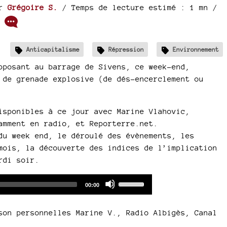
ar
Grégoire S.
/ Temps de lecture estimé : 1 mn
/
/
Anticapitalisme
Répression
Environnement
pposant au barrage de Sivens, ce week-end,
 de grenade explosive (de dés-encerclement ou
isponibles à ce jour avec Marine Vlahovic,
amment en radio, et Reporterre.net.
du week end, le déroulé des évènements, les
mois, la découverte des indices de l’implication
rdi soir.
Audio
Use
Total
00:00
duration
Player
Up/Down
Arrow
son personnelles Marine V., Radio Albigès, Canal
keys