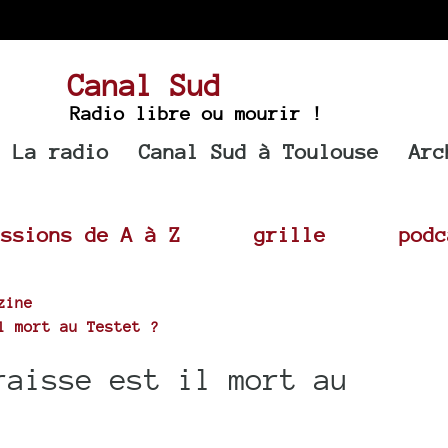
Canal Sud
Radio libre ou mourir !
La radio
Canal Sud à Toulouse
Arc
issions de A à Z
grille
podc
zine
l mort au Testet ?
raisse est il mort au