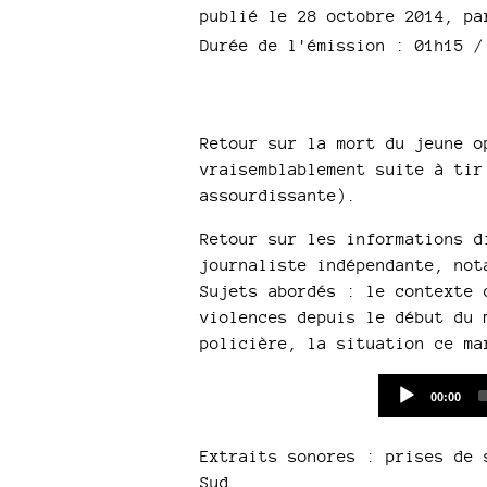
publié le 28 octobre 2014
,
p
Durée de l'émission : 01h15
Retour sur la mort du jeune o
vraisemblablement suite à tir
assourdissante).
Retour sur les informations d
journaliste indépendante, not
Sujets abordés : le contexte 
violences depuis le début du 
policière, la situation ce ma
Current
00:00
time
Extraits sonores : prises de 
Sud.