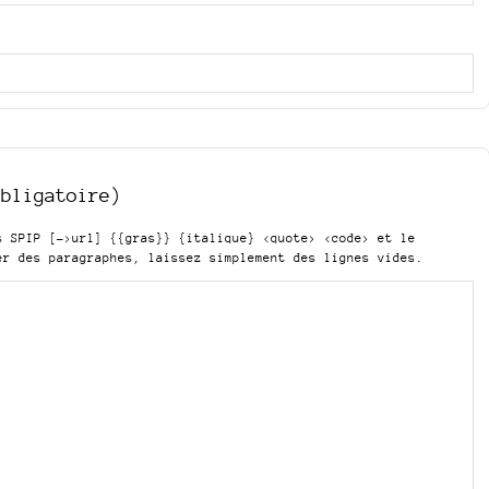
obligatoire)
is SPIP
[->url] {{gras}} {italique} <quote> <code>
et le
er des paragraphes, laissez simplement des lignes vides.