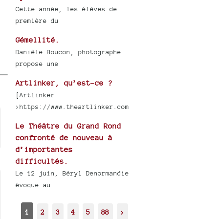
Cette année, les élèves de
première du
Gémellité.
Danièle Boucon, photographe
propose une
Artlinker, qu’est-ce ?
[Artlinker
>https://www.theartlinker.com
Le Théâtre du Grand Rond
confronté de nouveau à
d’importantes
difficultés.
Le 12 juin, Béryl Denormandie
évoque au
1
2
3
4
5
88
>