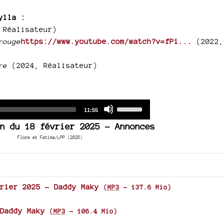
to
ylla :
increase
 Réalisateur)
or
rouge
https://www.youtube.com/watch?v=fPi...
(2022,
decrease
volume.
re
(2024, Réalisateur)
Audio
Use
Total
11:55
duration
Player
Up/Down
n du 18 février 2025 - Annonces
Arrow
Flore et Fatima/LPP (2025)
keys
to
increase
or
rier 2025 - Daddy Maky
(
MP3
-
137.6 Mio
)
decrease
volume.
Daddy Maky
(
MP3
-
106.4 Mio
)