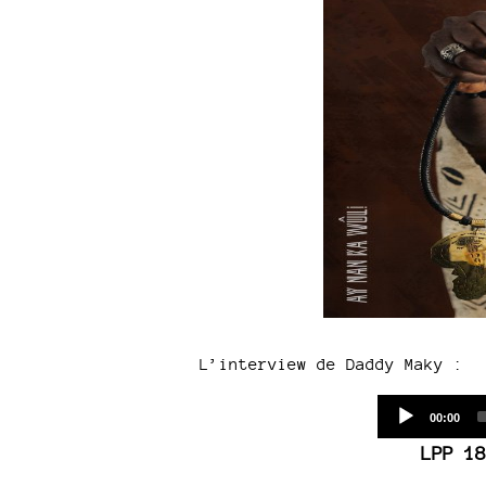
L’interview de Daddy Maky :
Current
00:00
time
LPP 18