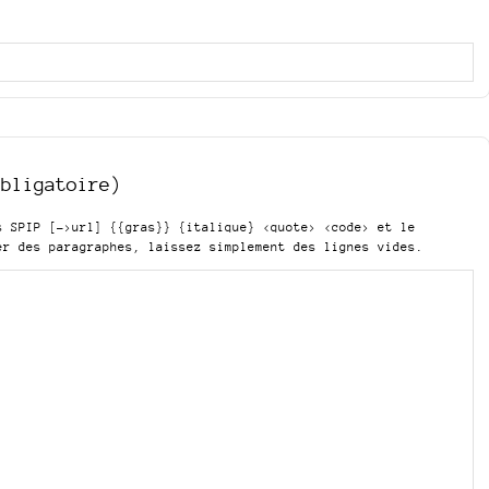
obligatoire)
is SPIP
[->url] {{gras}} {italique} <quote> <code>
et le
er des paragraphes, laissez simplement des lignes vides.