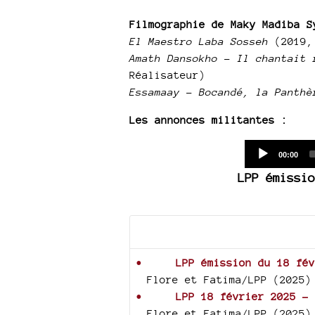
Filmographie de Maky Madiba S
El Maestro Laba Sosseh
(2019,
Amath Dansokho - Il chantait 
Réalisateur)
Essamaay - Bocandé, la Panthè
Les annonces militantes :
Current
00:00
time
LPP émissio
Documents joints
LPP émission du 18 fév
Flore et Fatima/LPP (2025)
LPP 18 février 2025 - 
Flore et Fatima/LPP (2025)