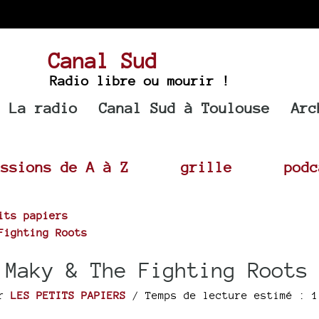
Canal Sud
Radio libre ou mourir !
La radio
Canal Sud à Toulouse
Arc
issions de A à Z
grille
podc
its papiers
Fighting Roots
 Maky & The Fighting Roots
ar
LES PETITS PAPIERS
/ Temps de lecture estimé : 1