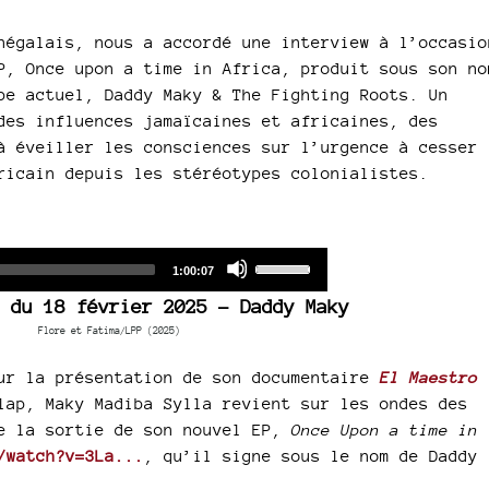
négalais, nous a accordé une interview à l’occasio
P, Once upon a time in Africa, produit sous son no
pe actuel, Daddy Maky & The Fighting Roots. Un
des influences jamaïcaines et africaines, des
à éveiller les consciences sur l’urgence à cesser
ricain depuis les stéréotypes colonialistes.
Audio
Use
Total
1:00:07
duration
Player
Up/Down
 du 18 février 2025 - Daddy Maky
Arrow
Flore et Fatima/LPP (2025)
keys
to
our la présentation de son documentaire
El Maestro
increase
ap, Maky Madiba Sylla revient sur les ondes des
or
de la sortie de son nouvel EP,
Once Upon a time in
decrease
/watch?v=3La...
, qu’il signe sous le nom de Daddy
volume.