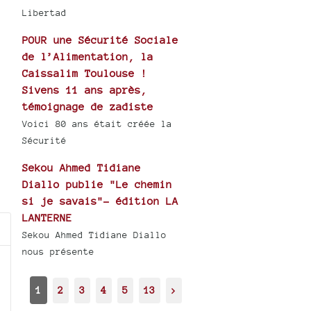
Libertad
POUR une Sécurité Sociale
de l’Alimentation, la
Caissalim Toulouse !
Sivens 11 ans après,
témoignage de zadiste
Voici 80 ans était créée la
Sécurité
Sekou Ahmed Tidiane
Diallo publie "Le chemin
si je savais"- édition LA
LANTERNE
Sekou Ahmed Tidiane Diallo
nous présente
1
2
3
4
5
13
>