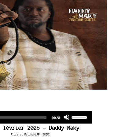
Audio
Use
Total
46:28
duration
Player
Up/Down
 février 2025 - Daddy Maky
Arrow
Flore et Fatima/LPP (2025)
keys