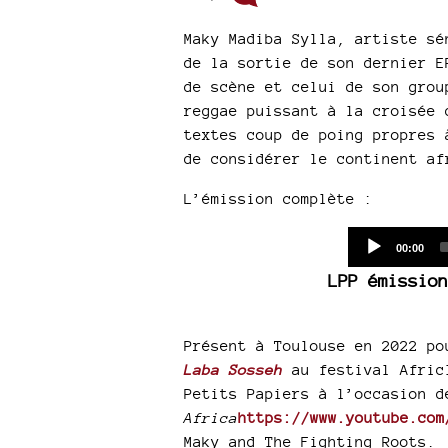
Maky Madiba Sylla, artiste sé
de la sortie de son dernier E
de scène et celui de son grou
reggae puissant à la croisée 
textes coup de poing propres 
de considérer le continent af
L’émission complète :
Current
00:00
time
LPP émission
Présent à Toulouse en 2022 p
Laba Sosseh
au festival Africl
Petits Papiers à l’occasion 
Africa
https://www.youtube.com
Maky and The Fighting Roots.