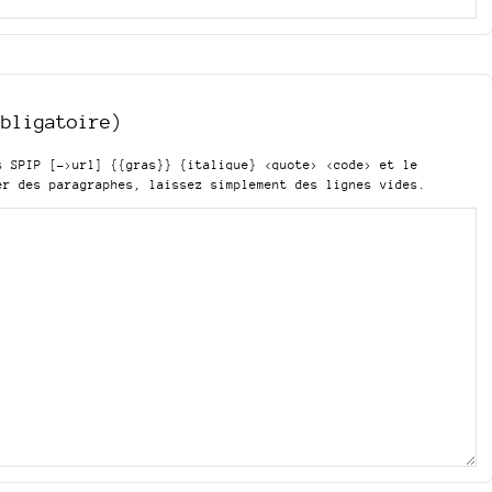
obligatoire)
is SPIP
[->url] {{gras}} {italique} <quote> <code>
et le
er des paragraphes, laissez simplement des lignes vides.