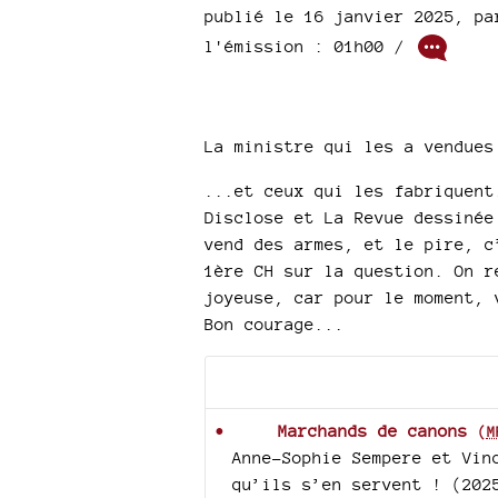
publié le 16 janvier 2025
,
p
l'émission : 01h00
/
La ministre qui les a vendues
...et ceux qui les fabriquent
Disclose et La Revue dessinée
vend des armes, et le pire, c
1ère CH sur la question. On r
joyeuse, car pour le moment, 
Bon courage...
Documents joints
Marchands de canons
(
M
Anne-Sophie Sempere et Vin
qu’ils s’en servent ! (202