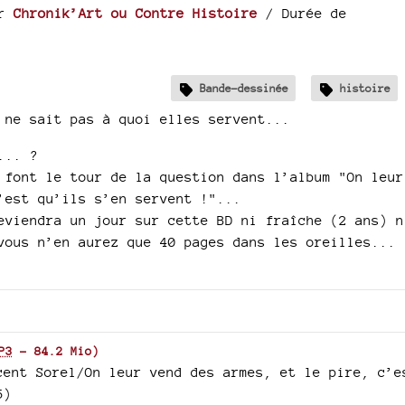
ar
Chronik’Art ou Contre Histoire
/ Durée de
Bande-dessinée
histoire
 ne sait pas à quoi elles servent...
... ?
 font le tour de la question dans l’album "On leur
’est qu’ils s’en servent !"...
eviendra un jour sur cette BD ni fraîche (2 ans) n
vous n’en aurez que 40 pages dans les oreilles...
P3
-
84.2 Mio
)
cent Sorel/On leur vend des armes, et le pire, c’e
5)