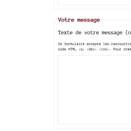
Votre message
Texte de votre message (
Ce formulaire accepte les raccourc
code HTML
<q> <del> <ins>
. Pour cré