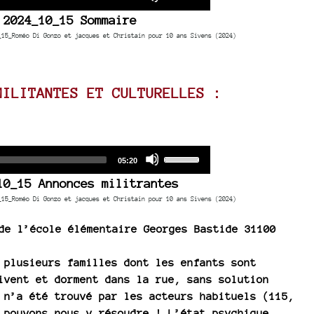
duration
Player
Up/Down
2024_10_15 Sommaire
Arrow
_15_Roméo Di Gonzo et jacques et Christain pour 10 ans Sivens (2024)
keys
to
increase
MILITANTES ET CULTURELLES :
or
decrease
volume.
Audio
Use
Total
05:20
duration
Player
Up/Down
10_15 Annonces militrantes
Arrow
_15_Roméo Di Gonzo et jacques et Christain pour 10 ans Sivens (2024)
keys
to
 de l’école élémentaire Georges Bastide 31100
increase
or
 plusieurs familles dont les enfants sont
decrease
ivent et dorment dans la rue, sans solution
volume.
 n’a été trouvé par les acteurs habituels (115,
 pouvons nous y résoudre ! L’état psychique,