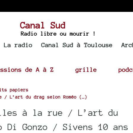
Canal Sud
Radio libre ou mourir !
La radio
Canal Sud à Toulouse
Arc
issions de A à Z
grille
podc
its papiers
e / L’art du drag selon Roméo (…)
lles à la rue / L’art du
o Di Gonzo / Sivens 10 ans