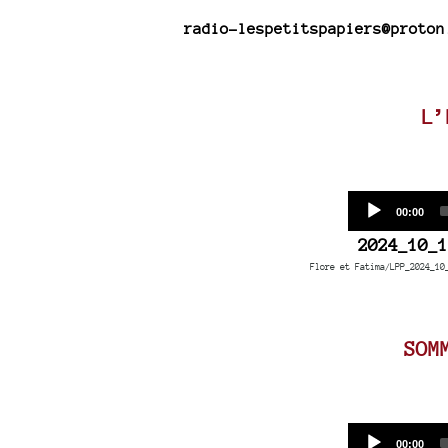
radio-lespetitspapiers@proton
L’
Current
00:00
time
2024_10_1
Flore et Fatima/LPP_2024_10
SOM
Current
00:00