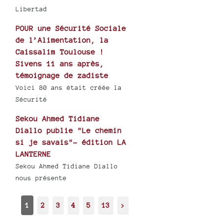
Libertad
POUR une Sécurité Sociale
de l’Alimentation, la
Caissalim Toulouse !
Sivens 11 ans après,
témoignage de zadiste
Voici 80 ans était créée la
Sécurité
Sekou Ahmed Tidiane
Diallo publie "Le chemin
si je savais"- édition LA
LANTERNE
Sekou Ahmed Tidiane Diallo
nous présente
1
2
3
4
5
13
>