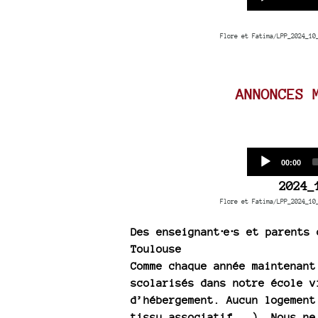
time
Flore et Fatima/LPP_2024_10
ANNONCES 
Current
00:00
time
2024_
Flore et Fatima/LPP_2024_10
Des enseignant⋅e⋅s et parents
Toulouse
Comme chaque année maintenant
scolarisés dans notre école v
d’hébergement. Aucun logement
tissu associatif...). Nous ne