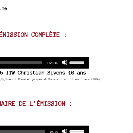
.me
ÉMISSION COMPLÈTE :
Audio
Use
Total
1:23:46
duration
Player
Up/Down
5 ITW Christian Sivens 10 ans
Arrow
_15_Roméo Di Gonzo et jacques et Christain pour 10 ans Sivens (2024)
keys
to
increase
MAIRE DE L’ÉMISSION :
or
decrease
volume.
Audio
Use
Total
05:20