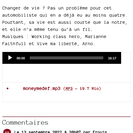
Changer de vie ? Pas un problème pour cet
automobiliste qui en a déjà eu au moins quatre.
Pourtant, sa vie est aussi courte que la notre,
et elle n’a même tenu qu’à un fil.
Musiques : Working class hero, Marianne
Faithfull et Vive ma liberté, Arno.
Audio
Current
Total
00:00
16:17
time
duration
Player
Documents joints
moneymedef.mp3
(
MP3
-
19.7 Mio
)
Commentaires
Le 13 septembre 2022 à 20h07 par
Frouin