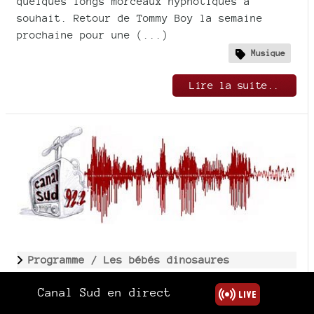
quelques longs morceaux hypnotiques à
souhait. Retour de Tommy Boy la semaine
prochaine pour une (...)
Musique
Lire la suite..
Programme /
Les bébés dinosaures
BÉBÉS DINOSAURES, 2 JUIN 2019
Canal Sud en direct
Publié le 3 juin 2019
/ Temps de lecture estimé