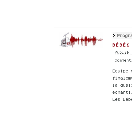
Progr
BÉBÉS
Publié 
commen
Equipe 
finalem
la qual
échanti
Les Béb