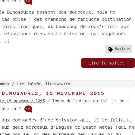
mentaire ?
és Dinosaures passent des morceaux, mais ne
 pas prise : des chansons de farouche obstination,
 moins ironiques, et beaucoup de rock’n’roll aux
s classiques dans cette émission, qui vagabonde
...)
Musique
Lire la suite..
amme /
Les bébés dinosaures
 DINOSAURES, 15 NOVEMBRE 2015
le 18 novembre 2015
/ Temps de lecture estimé : 1 mn |
mentaire ?
 aux commandes d’une émission qui, il le fallait,
 sur deux morceaux d’Eagles of Death Metal (qui ne
appelons-le, ni des morceaux des Eagles ni du