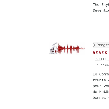
The Sky
Seventi
Progr
BÉBÉS
Publié 
Un com
Le Comm
réunis 
pour vo
de Motö
bonnes 