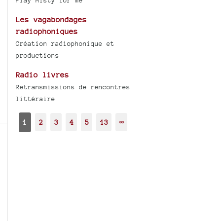
Play Misty for me
Les vagabondages
radiophoniques
Création radiophonique et
productions
Radio livres
Retransmissions de rencontres
littéraire
1
2
3
4
5
13
∞