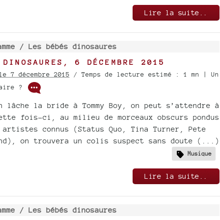
Lire la suite..
amme /
Les bébés dinosaures
 DINOSAURES, 6 DÉCEMBRE 2015
le 7 décembre 2015
/ Temps de lecture estimé : 1 mn | Un
taire ?
n lâche la bride à Tommy Boy, on peut s’attendre à
ette fois-ci, au milieu de morceaux obscurs pondus
 artistes connus (Status Quo, Tina Turner, Pete
nd), on trouvera un colis suspect sans doute (...)
Musique
Lire la suite..
amme /
Les bébés dinosaures