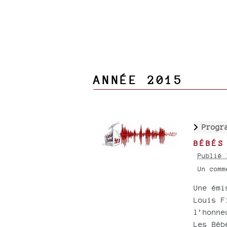
ANNÉE 2015
Progr
BÉBÉS
Publié 
Un com
Une émi
Louis F
l’honne
Les Béb