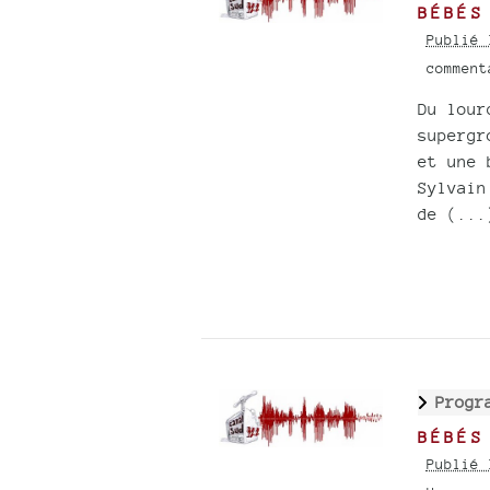
BÉBÉS
Publié 
commen
Du lour
supergr
et une 
Sylvain
de (...
Progr
BÉBÉS
Publié 