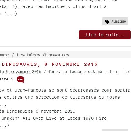
etal !), avec les habituels clins d’œil à
s (...)
Musique
Lire la suite..
amme /
Les bébés dinosaures
 DINOSAURES, 8 NOVEMBRE 2015
le 9 novembre 2015
/ Temps de lecture estimé : 1 mn | Un
taire ?
oy et Jean-Fançois se sont décarcassés pour sortir
s coffres une sélection de titresplus ou moins
...
és Dinosaures 8 novembre 2015
 Shakin’ All Over Live at Leeds 1970 Fire
...)