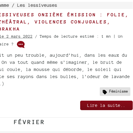
amme /
Les lessiveuses
ESSIVEUSES ONZIÈME ÉMISSION : FOLIE,
THÉÂTRAL, VIOLENCES CONJUGALES,
BRAKHA
le 2 mars 2022
/ Temps de lecture estimé : 1 mn | Un
taire ?
it un peu trouble, aujourd’hui, dans les eaux du
 On va tout quand même s’imaginer, le bruit de
ui coule, la mousse qui déborde, le soleil qui
te ses rayons dans les bulles, l’odeur de lavande
.)
Féminisme
Lire la suite..
FÉVRIER