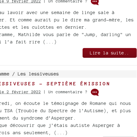
le 9 février 2022
| Un commentaire ?
au lavoir avec une semaine de linge sale à
er. Et comme aurait pu le dire ma grand-mère, les
ttes et les culottes en dernier.
ramme, Mathilde vous parle de "Jump, darling" un
i l’a fait rire (...)
Lire la suite..
amme /
Les lessiveuses
ESSIVEUSES - SEPTIÈME ÉMISSION
le 2 février 2022
| Un commentaire ?
redi, on écoute le témoignage de Romane qui nous
u TSA (Trouble du Spectre de l’Autisme), et plus
ment du syndrome d’Asperger.
que découvrir que j’étais autiste Asperger à
rois ans seulement, (...)