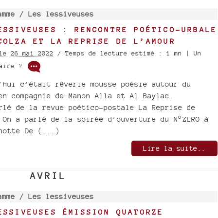
amme /
Les lessiveuses
ESSIVEUSES : RENCONTRE POÉTICO-URBALE
COLZA ET LA REPRISE DE L’AMOUR
le 26 mai 2022
/ Temps de lecture estimé : 1 mn | Un
taire ?
’hui c’était rêverie mousse poésie autour du
en compagnie de Manon Alla et Al Baylac.
rlé de la revue poético-postale La Reprise de
 On a parlé de la soirée d’ouverture du N°ZERO à
notte De (...)
Lire la suite..
AVRIL
amme /
Les lessiveuses
ESSIVEUSES ÉMISSION QUATORZE