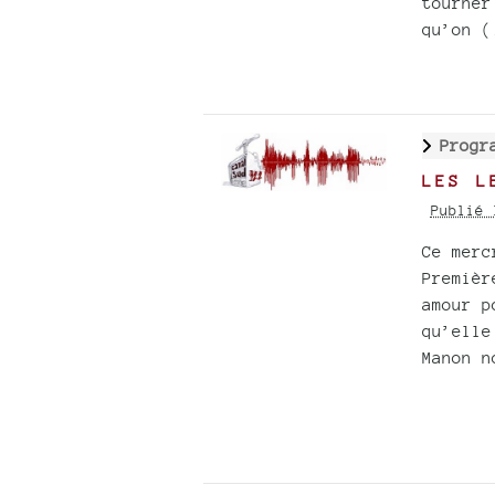
tourner
qu’on (
Progr
LES L
Publié 
Ce merc
Premièr
amour p
qu’elle
Manon n