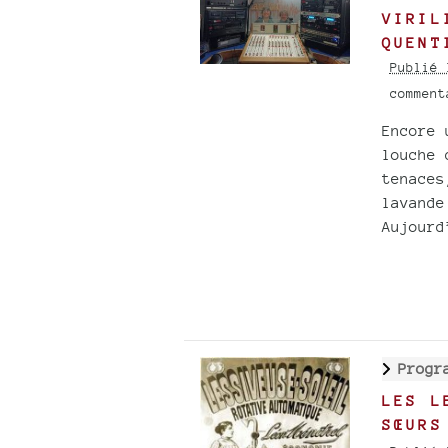
VIRIL
QUENT
Publié 
commen
Encore 
louche 
tenaces
lavande
Aujourd
Progr
LES L
SŒURS