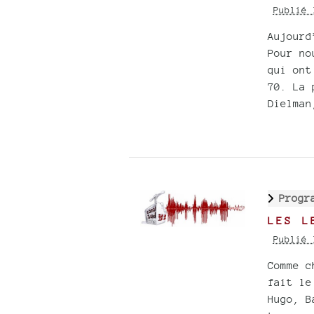
Publié 
Aujourd
Pour no
qui ont
70. La 
Dielman
Progr
LES L
Publié 
Comme c
fait le
Hugo, B