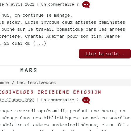
le 7 avril 2022
| Un commentaire ?
’hui, on continue le ménage.
us aider, Lucie invoque deux artistes féministes
 buché sur le travail domestique dans les années
première, Chantal Akerman pour son film Jeanne
, 23 quai du (...)
Lire la suite..
MARS
amme /
Les lessiveuses
ESSIVEUSES TREIZIÈME ÉMISSION
le 27 mars 2022
| Un commentaire ?
haque mercredi après-midi, pendant une heure, on
 ménage dans nos bibliothèques, on met en sourdine
audelaire et autres australopithèques, et on fait