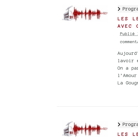
Progr
LES L
AVEC 
Publié 
commen
Aujourd
lavoir 
On a pa
l’Amour
La Goug
Progr
LES L