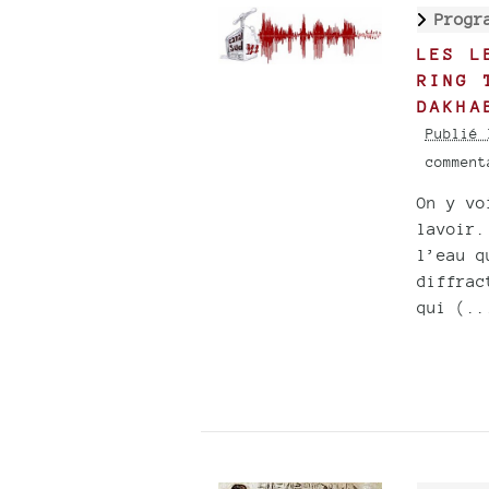
Progr
LES L
RING 
DAKHA
Publié 
commen
On y vo
lavoir.
l’eau q
diffrac
qui (..