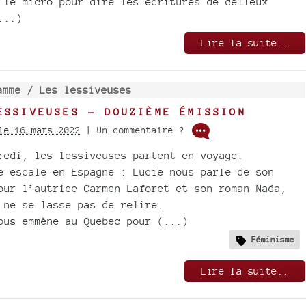
 le micro pour dire les écritures de celleux
...)
Lire la suite..
amme /
Les lessiveuses
ESSIVEUSES - DOUZIÈME ÉMISSION
le 16 mars 2022
| Un commentaire ?
redi, les lessiveuses partent en voyage.
e escale en Espagne : Lucie nous parle de son
our l’autrice Carmen Laforet et son roman Nada,
 ne se lasse pas de relire.
ous emmène au Quebec pour (...)
Féminisme
Lire la suite..