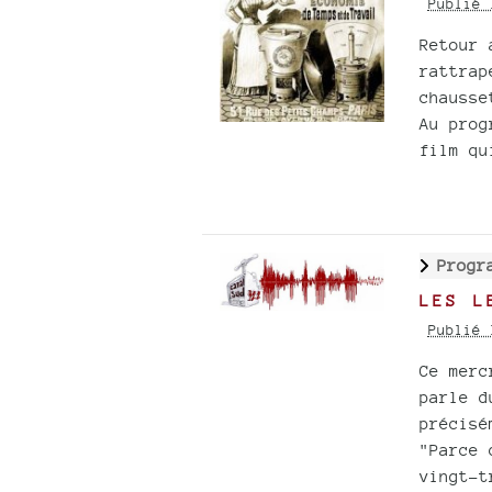
Publié 
Retour 
rattrap
chausse
Au prog
film qu
Progr
LES L
Publié 
Ce merc
parle d
précisé
"Parce 
vingt-t