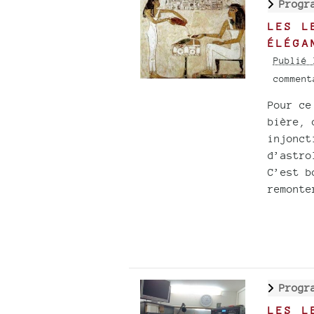
Progr
LES L
ÉLÉGA
Publié 
commen
Pour ce
bière, 
injonct
d’astro
C’est b
remonte
Progr
LES L