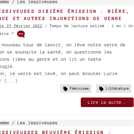
amme /
Les lessiveuses
ESSIVEUSES DIXIÈME ÉMISSION : BIÈRE,
NCE ET AUTRES INJONCTIONS DE GENRE
le 23 février 2022
/ Temps de lecture estimé : 1 mn | Un
taire ?
 nouveau tour de lavoir, on lève notre verre de
on se souhaite la santé, on questionne les
ions liées au genre et on lit un texte
logie.
on, le verre est levé, on peut écouter Lucie
r (...)
Féminisme
Littérature
Lire la suite..
amme /
Les lessiveuses
ESSIVEUSSES NEUVIÈME ÉMISSION :