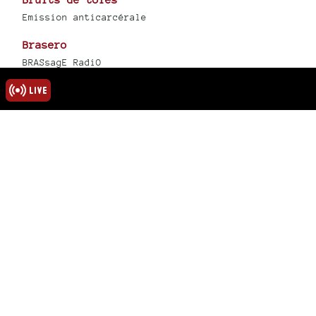
Emission anticarcérale
Brasero
BRASsagE RadiO
un frisson dans la nuit
Play Misty for me
Les vagabondages
radiophoniques
Création radiophonique et
productions
1
2
3
4
5
13
∞
rmations
ns légales
u site