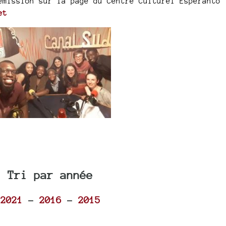
émission sur la page du Centre Culturel Espéranto
et
Tri par année
2021
-
2016
-
2015