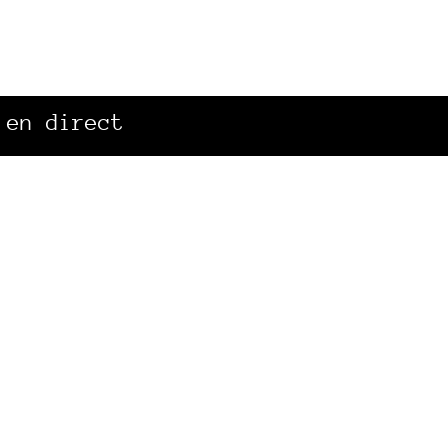
 en direct
Accès rapide
Info
La radio
Mentio
Canal Sud à Toulouse
Plan d