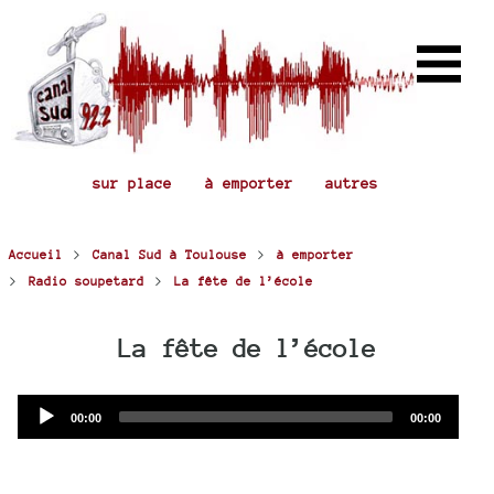
sur place
à emporter
autres
>
>
Accueil
Canal Sud à Toulouse
à emporter
>
>
Radio soupetard
La fête de l’école
La fête de l’école
Audio
Current
Total
00:00
00:00
time
duration
Player