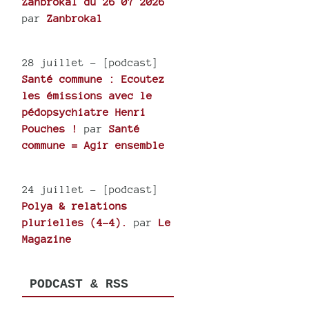
Zanbrokal du 26 07 2026
par
Zanbrokal
28 juillet
- [podcast]
Santé commune : Ecoutez
les émissions avec le
pédopsychiatre Henri
Pouches !
par
Santé
commune = Agir ensemble
24 juillet
- [podcast]
Polya & relations
plurielles (4-4).
par
Le
Magazine
PODCAST & RSS