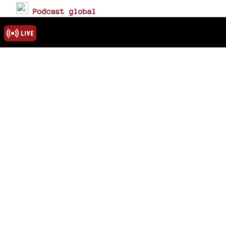
Podcast global
Podcasts des émissions
& thèmes
Fil rss global
Fils rss des émissions
Mots-clés
actions éducatives
rmations
ns légales
u site