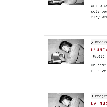
chinois
sois pa
city We
Progr
L’UNI
Publié 
Un témo
L’unive
Progr
LA NU