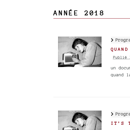
ANNÉE 2018
Progr
QUAND
Publié 
un docu
quand l
Progr
IT’S 