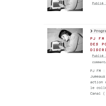
Publié 
Progr
PJ FM
DES P
DISCR
Publié 
commen
PJ FM :
Jumeaux
action 
le coll
Canal (