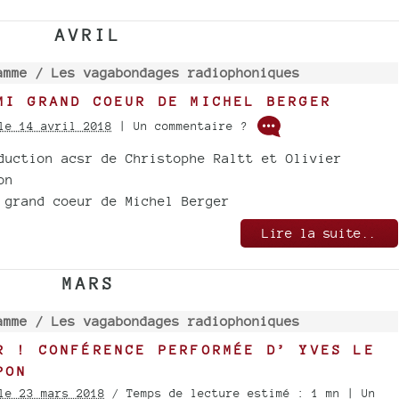
AVRIL
amme /
Les vagabondages radiophoniques
MI GRAND COEUR DE MICHEL BERGER
le 14 avril 2018
| Un commentaire ?
duction acsr de Christophe Raltt et Olivier
on
 grand coeur de Michel Berger
Lire la suite..
MARS
amme /
Les vagabondages radiophoniques
R ! CONFÉRENCE PERFORMÉE D’ YVES LE
PON
le 23 mars 2018
/ Temps de lecture estimé : 1 mn | Un