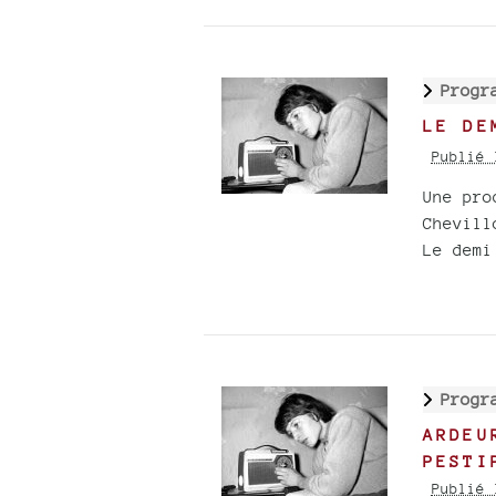
Progr
LE DE
Publié 
Une pro
Chevill
Le demi
Progr
ARDEU
PESTI
Publié 