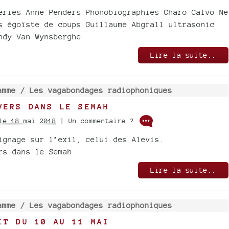
eries Anne Penders Phonobiographies Charo Calvo Ne
s égoïste de coups Guillaume Abgrall ultrasonic
ndy Van Wynsberghe
Lire la suite..
amme /
Les vagabondages radiophoniques
VERS DANS LE SEMAH
le 18 mai 2018
| Un commentaire ?
ignage sur l’exil, celui des Alevis.
rs dans le Semah
Lire la suite..
amme /
Les vagabondages radiophoniques
IT DU 10 AU 11 MAI