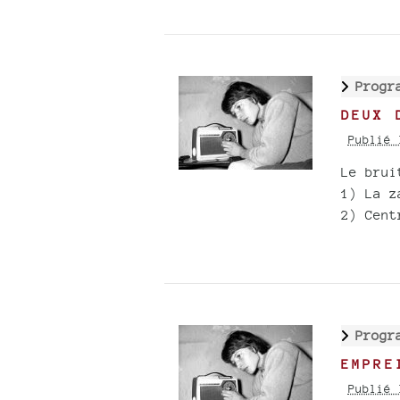
Progr
DEUX 
Publié 
Le brui
1) La z
2) Cent
Progr
EMPRE
Publié 