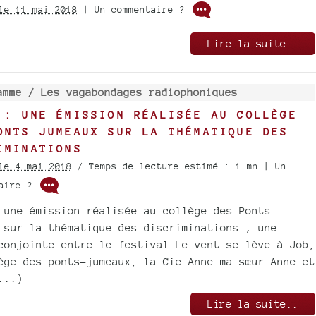
le 11 mai 2018
| Un commentaire ?
Lire la suite..
amme /
Les vagabondages radiophoniques
 : UNE ÉMISSION RÉALISÉE AU COLLÈGE
ONTS JUMEAUX SUR LA THÉMATIQUE DES
IMINATIONS
le 4 mai 2018
/ Temps de lecture estimé : 1 mn | Un
taire ?
 une émission réalisée au collège des Ponts
 sur la thématique des discriminations ; une
conjointe entre le festival Le vent se lève à Job,
ège des ponts-jumeaux, la Cie Anne ma sœur Anne et
...)
Lire la suite..