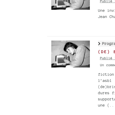
Publié 
Une inv
Jean Ch
Progr
(DE) 
Publié 
Un com
fiction
l’asbl
(de)bri
dures f
support
une (..