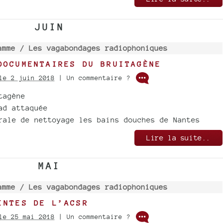
JUIN
amme /
Les vagabondages radiophoniques
DOCUMENTAIRES DU BRUITAGÈNE
le 2 juin 2018
| Un commentaire ?
tagène
ad attaquée
rale de nettoyage les bains douches de Nantes
Lire la suite..
MAI
amme /
Les vagabondages radiophoniques
INTES DE L’ACSR
le 25 mai 2018
| Un commentaire ?