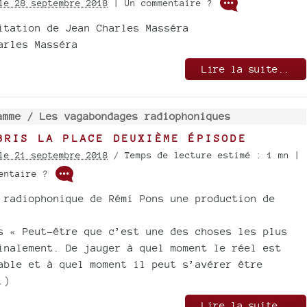
le 28 septembre 2018
| Un commentaire ?
itation de Jean Charles Masséra
arles Masséra
Lire la suite..
amme /
Les vagabondages radiophoniques
BRIS LA PLACE DEUXIÈME ÉPISODE
le 21 septembre 2018
/ Temps de lecture estimé : 1 mn |
mentaire ?
 radiophonique de Rémi Pons une production de
s « Peut-être que c’est une des choses les plus
inalement. De jauger à quel moment le réel est
able et à quel moment il peut s’avérer être
.)
Lire la suite..