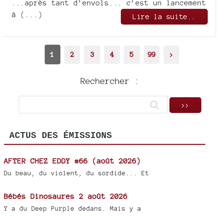
...après tant d’envols... c’est un lancement
à (...)
Lire la suite..
1
2
3
4
5
99
>
Rechercher :
ACTUS DES ÉMISSIONS
AFTER CHEZ EDDY #66 (août 2026)
Du beau, du violent, du sordide... Et
Bébés Dinosaures 2 août 2026
Y a du Deep Purple dedans. Mais y a