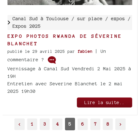
Canal Sud à Toulouse /
sur place /
expos /
Expos 2025
EXPO PHOTOS RWANDA DE SÉVERINE
BLANCHET
| Un
publié le 29 avril 2025
par
fabien
commentaire ?
Vernissage à Canal Sud Vendredi 2 Mai 2025 à
19H
Entretien avec Severine Blanchet le 2 mai
2025 19h30
Lire la suite..
<
1
3
4
5
6
7
8
>