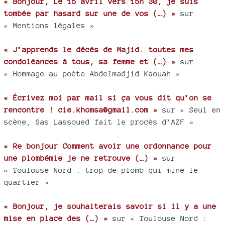
« Bonjour, Le 15 avril vers 15h 30, je suis
tombée par hasard sur une de vos (…) »
sur
« Mentions légales »
« J’apprends le décès de Majid. toutes mes
condoléances à tous, sa femme et (…) »
sur
« Hommage au poète Abdelmadjid Kaouah »
« Écrivez moi par mail si ça vous dit qu’on se
rencontre ! cie.khomsa@gmail.com »
sur « Seul en
scène, Sas Lassoued fait le procès d’AZF »
« Re bonjour Comment avoir une ordonnance pour
une plombémie je ne retrouve (…) »
sur
« Toulouse Nord : trop de plomb qui mine le
quartier »
« Bonjour, je souhaiterais savoir si il y a une
mise en place des (…) »
sur « Toulouse Nord :