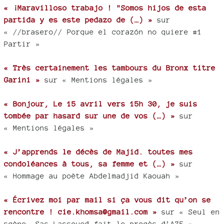
« ¡Maravilloso trabajo ! "Somos hijos de esta
partida y es este pedazo de (…) »
sur
« //brasero// Porque el corazón no quiere #1
Partir »
« Très certainement les tambours du Bronx titre
Garini »
sur « Mentions légales »
« Bonjour, Le 15 avril vers 15h 30, je suis
tombée par hasard sur une de vos (…) »
sur
« Mentions légales »
« J’apprends le décès de Majid. toutes mes
condoléances à tous, sa femme et (…) »
sur
« Hommage au poète Abdelmadjid Kaouah »
« Écrivez moi par mail si ça vous dit qu’on se
rencontre ! cie.khomsa@gmail.com »
sur « Seul en
scène, Sas Lassoued fait le procès d’AZF »