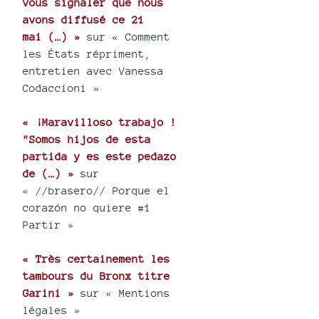
vous signaler que nous
avons diffusé ce 21
mai (…) »
sur « Comment
les États répriment,
entretien avec Vanessa
Codaccioni »
« ¡Maravilloso trabajo !
"Somos hijos de esta
partida y es este pedazo
de (…) »
sur
« //brasero// Porque el
corazón no quiere #1
Partir »
« Très certainement les
tambours du Bronx titre
Garini »
sur « Mentions
légales »