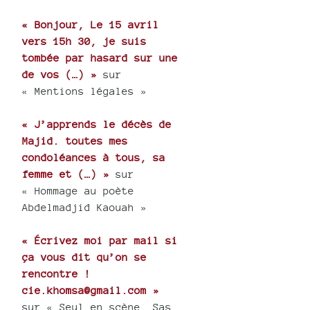
« Bonjour, Le 15 avril
vers 15h 30, je suis
tombée par hasard sur une
de vos (…) »
sur
« Mentions légales »
« J’apprends le décès de
Majid. toutes mes
condoléances à tous, sa
femme et (…) »
sur
« Hommage au poète
Abdelmadjid Kaouah »
« Écrivez moi par mail si
ça vous dit qu’on se
rencontre !
cie.khomsa@gmail.com »
sur « Seul en scène, Sas