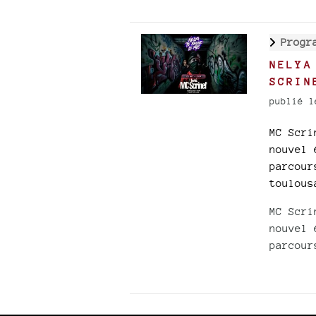
Progr
NELYA
SCRIN
publié l
MC Scri
nouvel 
parcour
toulous
MC Scri
nouvel 
parcour