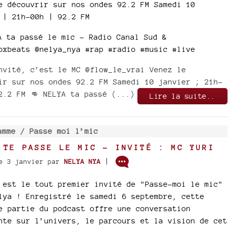
e découvrir sur nos ondes 92.2 FM Samedi 10
 | 21h-00h | 92.2 FM
A ta passé le mic – Radio Canal Sud &
oxbeats @nelya_nya #rap #radio #music #live
nvité, c’est le MC @flow_le_vrai Venez le
ir sur nos ondes 92.2 FM Samedi 10 janvier ; 21h-
2.2 FM 👊 NELYA ta passé (...)
Lire la suite..
amme /
Passe moi l’mic
 TE PASSE LE MIC - INVITÉ : MC YURI
|
e 3 janvier
par
NELYA NYA
 est le tout premier invité de "Passe-moi le mic"
lya ! Enregistré le samedi 6 septembre, cette
e partie du podcast offre une conversation
nte sur l’univers, le parcours et la vision de cet