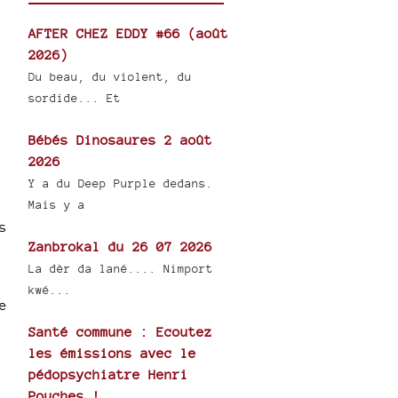
AFTER CHEZ EDDY #66 (août
2026)
Du beau, du violent, du
sordide... Et
Bébés Dinosaures 2 août
2026
Y a du Deep Purple dedans.
Mais y a
s
Zanbrokal du 26 07 2026
La dèr da lané.... Nimport
kwé...
e
Santé commune : Ecoutez
les émissions avec le
pédopsychiatre Henri
Pouches !