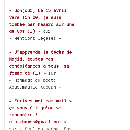
« Bonjour, Le 15 avril
vers 15h 30, je suis
tombée par hasard sur une
de vos (…) »
sur
« Mentions légales »
« J’apprends le décès de
Majid. toutes mes
condoléances à tous, sa
femme et (…) »
sur
« Hommage au poète
Abdelmadjid Kaouah »
« Écrivez moi par mail si
ça vous dit qu’on se
rencontre !
cie.khomsa@gmail.com »
sur « Seul en scène, Sas