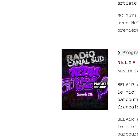
artiste
MC Yuri
avec Ne
premièr
Progr
NELYA
publié l
BELA1R 
le mic"
parcour
françai
BELA1R 
le mic"
parcour