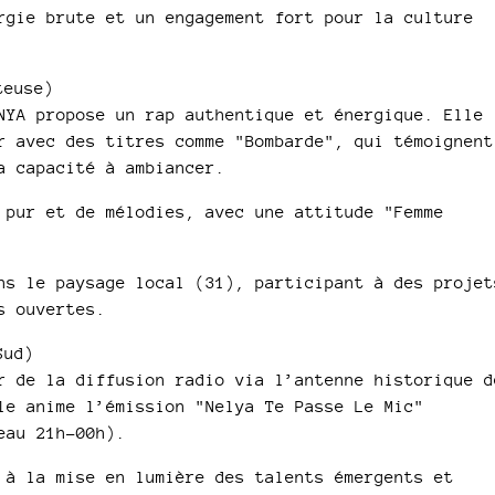
rgie brute et un engagement fort pour la culture
teuse)
NYA propose un rap authentique et énergique. Elle
r avec des titres comme "Bombarde", qui témoignent
a capacité à ambiancer.​
 pur et de mélodies, avec une attitude "Femme
ns le paysage local (31), participant à des projet
 ouvertes.​
Sud)
r de la diffusion radio via l’antenne historique d
le anime l’émission "Nelya Te Passe Le Mic"
au 21h-00h).​
 à la mise en lumière des talents émergents et