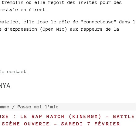
 tremplin où elle reçoit des invités pour des
eestyle en direct.​
matrice, elle joue le rôle de "connecteuse" dans l
e d’expression (Open Mic) aux rappeurs de la
de contact.
NYA
amme /
Passe moi l’mic
USE : LE RAP MATCH (KINERGY) – BATTLE
 SCÈNE OUVERTE – SAMEDI 7 FÉVRIER