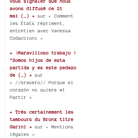
vous signaler que nous
avons diffusé ce 21
mai (…) »
sur « Comment
les États répriment,
entretien avec Vanessa
Codaccioni »
« ¡Maravilloso trabajo !
"Somos hijos de esta
partida y es este pedazo
de (…) »
sur
« //brasero// Porque el
corazón no quiere #1
Partir »
« Très certainement les
tambours du Bronx titre
Garini »
sur « Mentions
légales »