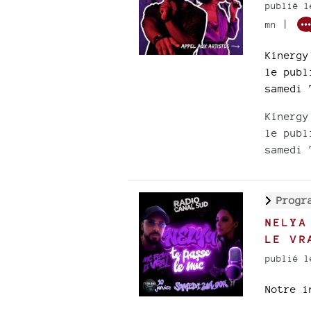
publié l
|
mn
Kinergy
le publ
samedi 
Kinergy
le publ
samedi 
Progr
NELYA
LE VR
publié l
Notre i