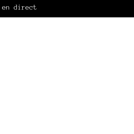
1
2
>
 en direct