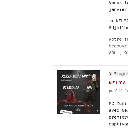
Venez l
janvier
👊 NELY
@djbilb
Notre i
découvr
00h ; 9
Progr
NELYA
publié l
MC Yuri
avec Ne
premièr
captiva