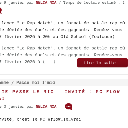
e 9 janvier
par
NELYA NYA
/ Temps de lecture estimé : 1
 lance "Le Rap Match", un format de battle rap où
ic décide des duels et des gagnants. Rendez-vous
7 février 2026 à 20h au Old School (Toulouse).
 lance "Le Rap Match", un format de battle rap où
ic décide des duels et des gagnants. Rendez-vous
7 février 2026 à (...)
Lire la suite..
amme /
Passe moi l’mic
 TE PASSE LE MIC - INVITÉ : MC FLOW
AI
|
e 3 janvier
par
NELYA NYA
nvité, c’est le MC @flow_le_vrai