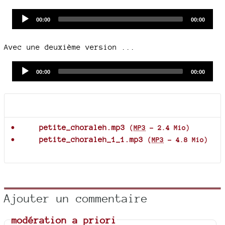
Audio
Current
Total
00:00
00:00
time
duration
Player
Avec une deuxième version ...
Audio
Current
Total
00:00
00:00
time
duration
Player
Documents joints
petite_choraleh.mp3
(
MP3
-
2.4 Mio
)
petite_choraleh_1_1.mp3
(
MP3
-
4.8 Mio
)
Ajouter un commentaire
modération a priori