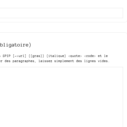
obligatoire)
is SPIP
[->url] {{gras}} {italique} <quote> <code>
et le
er des paragraphes, laissez simplement des lignes vides.