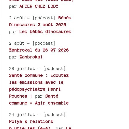
par
AFTER CHEZ EDDY
2 août
- [podcast]
Bébés
Dinosaures 2 août 2026
par
Les bébés dinosaures
2 août
- [podcast]
Zanbrokal du 26 07 2026
par
Zanbrokal
28 juillet
- [podcast]
Santé commune : Ecoutez
les émissions avec le
pédopsychiatre Henri
Pouches !
par
Santé
commune = Agir ensemble
24 juillet
- [podcast]
Polya & relations
plurielles (4-4).
par
Le