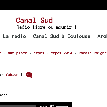
Canal Sud
Radio libre ou mourir !
La radio
Canal Sud à Toulouse
Arc
e
>
sur place
>
expos
>
expos 2014
>
Pacale Raigné
ar
fabien
|
sage :
Audio
Use
Total
00:00