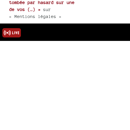
tombée par hasard sur une
de vos (…) »
sur
« Mentions légales »
« J’apprends le décès de
Majid. toutes mes
condoléances à tous, sa
femme et (…) »
sur
« Hommage au poète
Abdelmadjid Kaouah »
rmations
ns légales
u site