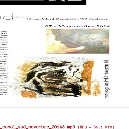
duration
Player
Up/Down
Arrow
keys
to
increase
or
decrease
volume.
_canal_sud_novembre_20143.mp3
(
MP3
-
59.1 Mio
)