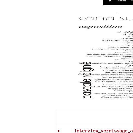
time
Documents joints
interview_vernissage_a