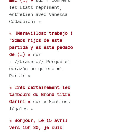
mai (…) »
sur « Comment
les États répriment,
entretien avec Vanessa
Codaccioni »
« ¡Maravilloso trabajo !
"Somos hijos de esta
partida y es este pedazo
de (…) »
sur
« //brasero// Porque el
corazón no quiere #1
Partir »
« Très certainement les
tambours du Bronx titre
Garini »
sur « Mentions
légales »
« Bonjour, Le 15 avril
vers 15h 30, je suis