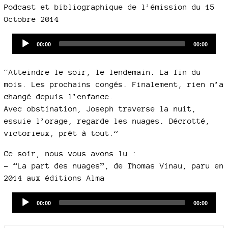
Podcast et bibliographique de l’émission du 15
Octobre 2014
Audio
Current
Total
00:00
00:00
time
duration
Player
“Atteindre le soir, le lendemain. La fin du
mois. Les prochains congés. Finalement, rien n’a
changé depuis l’enfance.
Avec obstination, Joseph traverse la nuit,
essuie l’orage, regarde les nuages. Décrotté,
victorieux, prêt à tout.”
Ce soir, nous vous avons lu :
–
“La part des nuages”, de Thomas Vinau, paru en
2014 aux éditions Alma
Audio
Current
Total
00:00
00:00
time
duration
Player