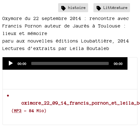
histoire
Littérature
Oxymore du 22 septembre 2014 : rencontre avec
Francis Pornon auteur de Jaurès à Toulouse :
lieux et mémoire
paru aux nouvelles éditions Loubattière, 2014
Lectures d’extraits par Leïla Boutaleb
Audio
Current
Total
00:00
00:00
time
duration
Player
Documents joints
oximore_22_09_14_francis_pornon_et_leila_b
(
MP3
-
84 Mio
)