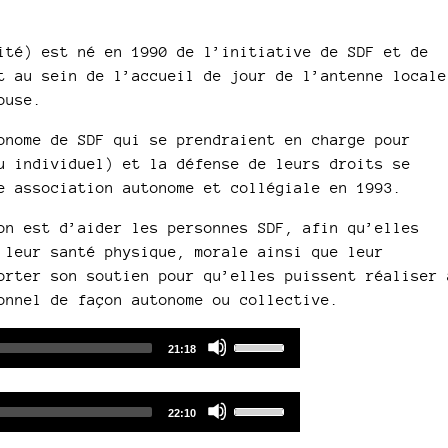
té) est né en 1990 de l’initiative de SDF et de
t au sein de l’accueil de jour de l’antenne locale
ouse.
onome de SDF qui se prendraient en charge pour
u individuel) et la défense de leurs droits se
e association autonome et collégiale en 1993.
on est d’aider les personnes SDF, afin qu’elles
 leur santé physique, morale ainsi que leur
orter son soutien pour qu’elles puissent réaliser 
onnel de façon autonome ou collective.
Audio
Use
Total
21:18
duration
Player
Up/Down
Arrow
Audio
Use
keys
Total
22:10
duration
Player
Up/Down
to