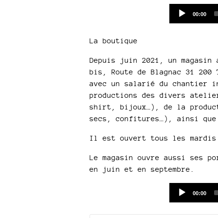
Current
00:00
time
La boutique
Depuis juin 2021, un magasin 
bis, Route de Blagnac 31 200 
avec un salarié du chantier i
productions des divers atelie
shirt, bijoux…), de la produc
secs, confitures…), ainsi que
Il est ouvert tous les mardis
Le magasin ouvre aussi ses po
en juin et en septembre.
Current
00:00
time