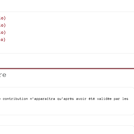
keys
to
increase
io
)
or
io
)
decrease
io
)
volume.
io
)
re
e contribution n’apparaîtra qu’après avoir été validée par les