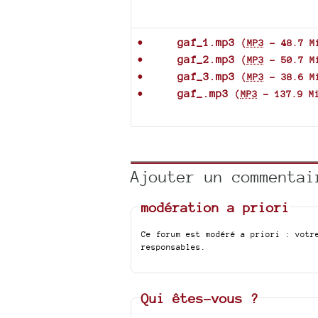
Documents joints
gaf_1.mp3
(
MP3
-
48.7 M
gaf_2.mp3
(
MP3
-
50.7 M
gaf_3.mp3
(
MP3
-
38.6 M
gaf_.mp3
(
MP3
-
137.9 M
Ajouter un commentai
modération a priori
Ce forum est modéré a priori : votr
responsables.
Qui êtes-vous ?