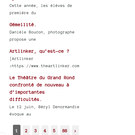
Cette année, les élèves de
première du
Gémellité.
Danièle Boucon, photographe
propose une
Artlinker, qu’est-ce ?
[Artlinker
>https://www.theartlinker.com
Le Théâtre du Grand Rond
confronté de nouveau à
d’importantes
difficultés.
Le 12 juin, Béryl Denormandie
évoque au
1
2
3
4
5
88
>