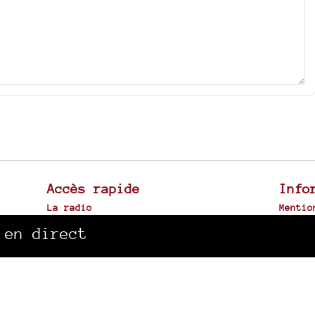
Accès rapide
Info
La radio
Mentio
Canal Sud à Toulouse
Plan d
 en direct
Archives sonores
Spip
|