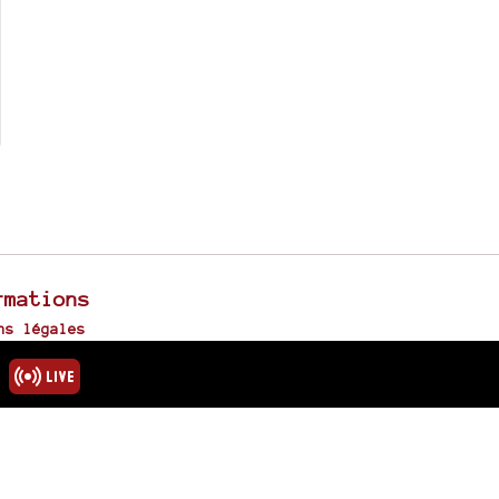
rmations
ns légales
u site