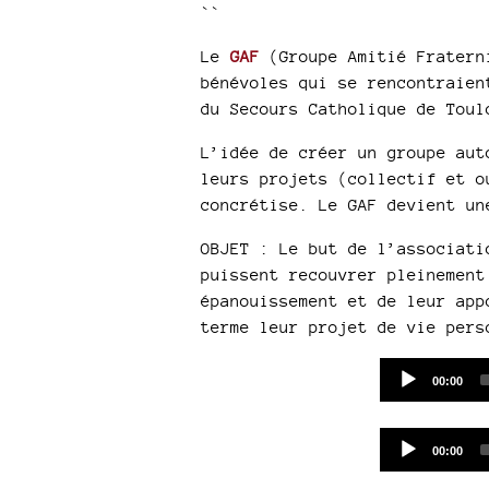
``
Le
GAF
(Groupe Amitié Fraterni
bénévoles qui se rencontraien
du Secours Catholique de Toul
L’idée de créer un groupe aut
leurs projets (collectif et o
concrétise. Le GAF devient un
OBJET : Le but de l’associati
puissent recouvrer pleinement
épanouissement et de leur app
terme leur projet de vie pers
Current
00:00
time
Current
00:00
time