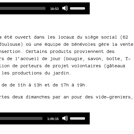
Arrow
increase
Audio
Use
keys
Total
16:53
or
duration
Player
Up/Down
to
decrease
Arrow
increase
volume.
keys
or
to
decrease
a été ouvert dans les locaux du siège social (62
increase
volume.
Toulouse) où une équipe de bénévoles gère la vente
or
nsertion. Certains produits proviennent des
decrease
rs de l’accueil de jour (bougie, savon, boîte, T-
volume.
tion de porteurs de projet volontaires (gâteaux
 les productions du jardin.
 de de 11h à 13h et de 17h à 19h.
rtes deux dimanches par an pour des vide-greniers,
Audio
Use
Total
1:00:15
duration
Player
Up/Down
Arrow