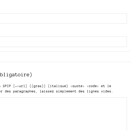
obligatoire)
is SPIP
[->url] {{gras}} {italique} <quote> <code>
et le
er des paragraphes, laissez simplement des lignes vides.