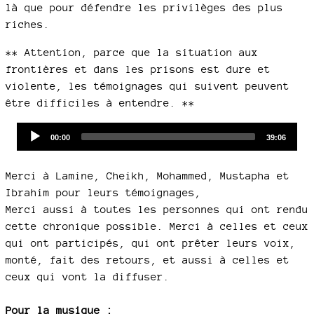
là que pour défendre les privilèges des plus
riches.
** Attention, parce que la situation aux
frontières et dans les prisons est dure et
violente, les témoignages qui suivent peuvent
être difficiles à entendre. **
Audio
Current
Total
00:00
39:06
time
duration
Player
Merci à Lamine, Cheikh, Mohammed, Mustapha et
Ibrahim pour leurs témoignages,
Merci aussi à toutes les personnes qui ont rendu
cette chronique possible. Merci à celles et ceux
qui ont participés, qui ont prêter leurs voix,
monté, fait des retours, et aussi à celles et
ceux qui vont la diffuser.
Pour la musique :